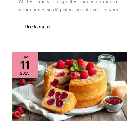
Ah, les donuts ! Ces petites douceurs rondes et
gourmandes se dégustent autant avec les yeux
Lire la suite
Fév
11
Cake
ultra
2025
moelleux
fourré
à
la
framboise
:
la
recette
gourmande