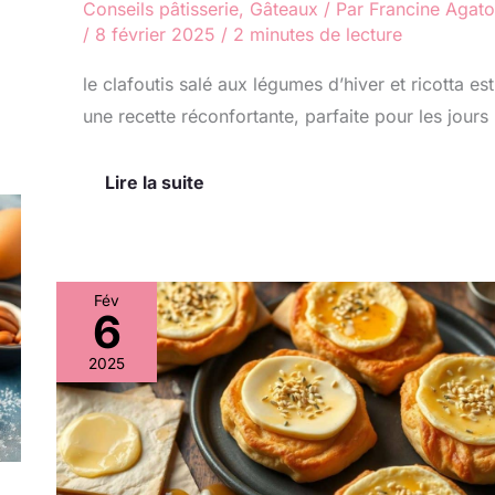
Conseils pâtisserie
,
Gâteaux
/ Par
Francine Agato
/
8 février 2025
/
2 minutes de lecture
le clafoutis salé aux légumes d’hiver et ricotta est
une recette réconfortante, parfaite pour les jours
Lire la suite
Fév
6
Briouates
au
2025
fromage
et
miel
:
recette
gourmande