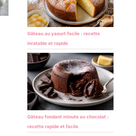
Gâteau au yaourt facile : recette
inratable et rapide
Gâteau fondant minute au chocolat :
recette rapide et facile