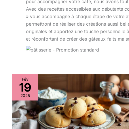
pour accompagner votre café, nous avons tout c
Avec des recettes accessibles aux débutants c
» vous accompagne à chaque étape de votre ave
permettront de réaliser des créations aussi bell
originales et apportez une touche personnelle à
et réconfortant de créer des gâteaux faits maiso
Fév
19
Recette
facile
2025
de
madeleines
aux
pépites
de
chocolat