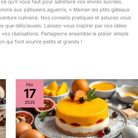
e qu’il vous faut pour satisfaire vos envies sucrées.
omme aux pâtissiers aguerris, « Maman les ptits gâteaux
nture culinaire. Nos conseils pratiques et astuces vous
es que délicieuses. Laissez-vous inspirer par nos idées
 vos réalisations. Partageons ensemble le plaisir simple
n qui font sourire petits et grands !
Fév
17
Entremets
exotique
2025
:
passion,
mangue
et
coco