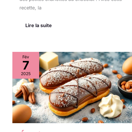
recette, la
Lire la suite
Fév
7
Éclairs
au
2025
chocolat
Dulce
et
praliné
:
recette
gourmande