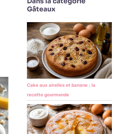
Dans la catégorie
Gâteaux
Cake aux airelles et banane : la
recette gourmande