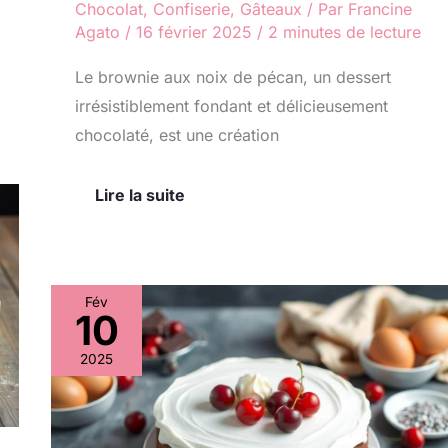
Chocolat
,
Confiserie
,
Gâteaux
/ Par
Francine
Agato
/
16 février 2025
/
2 minutes de lecture
Le brownie aux noix de pécan, un dessert
irrésistiblement fondant et délicieusement
chocolaté, est une création
Lire la suite
Fév
10
Forêt
Noire
2025
façon
Naked
Cake
: