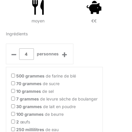
moyen
€€
Ingrédients
–
+
personnes
500
grammes
de farine de blé
70
grammes
de sucre
10
grammes
de sel
7
grammes
de levure sèche de boulanger
30
grammes
de lait en poudre
100
grammes
de beurre
2
œufs
250
millilitres
de eau