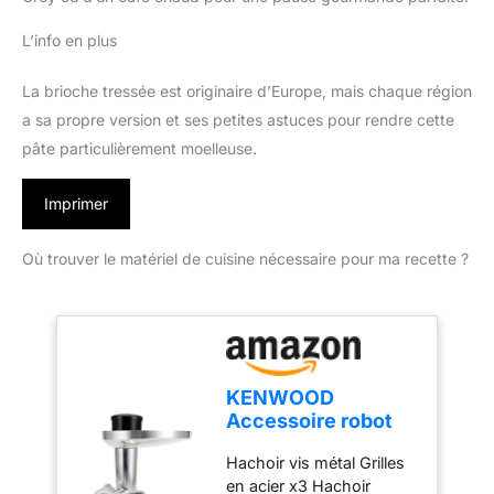
L’info en plus
La brioche tressée est originaire d’Europe, mais chaque région
a sa propre version et ses petites astuces pour rendre cette
pâte particulièrement moelleuse.
Imprimer
Où trouver le matériel de cuisine nécessaire pour ma recette ?
KENWOOD
Accessoire robot
KAX950ME
Hachoir vis métal Grilles
Accessoire robot
en acier x3 Hachoir
Hachoir vis métal