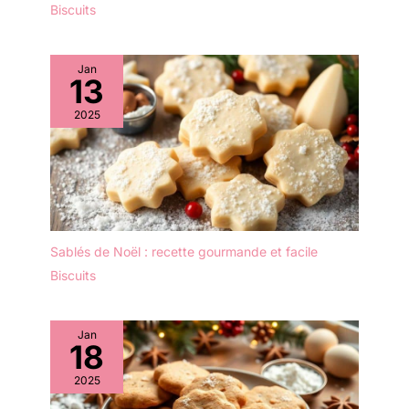
utilisation dans les
Biscuits
contenir des coupes de
mariages, les réceptions,
glace, des froyo, du
les fêtes, les vacances,
gelato et d'autres
les événements de
Jan
friandises glacées, ces
restauration, les
13
coupelles peuvent
anniversaires, les baby
également être utilisées
2025
showers et toutes les
pour servir des plats
occasions
chauds comme le chili,
les macaronis et la
soupe. CAPACITÉ DE
320 ML : Peut facilement
contenir une boule
supplémentaire de votre
Sablés de Noël : recette gourmande et facile
saveur préférée avec de
Biscuits
la place pour ajouter des
garnitures. DIMENSIONS
: Capacité de 320 ml.
Jan
18
2025