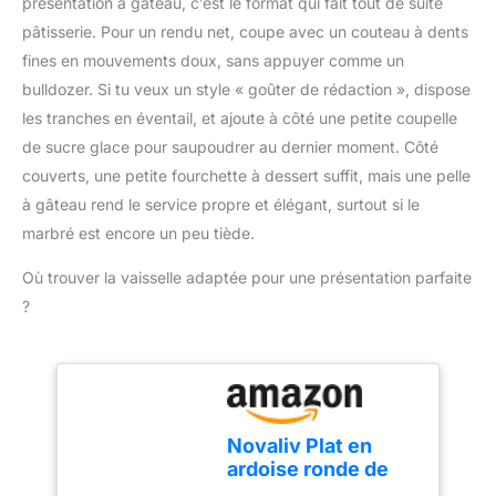
présentation à gâteau, c’est le format qui fait tout de suite
élégant. Disponible en 5
pouvez ainsi l'utiliser
couleurs modernes pour
pâtisserie. Pour un rendu net, coupe avec un couteau à dents
régulièrement sans
s’adapter à votre
fines en mouvements doux, sans appuyer comme un
craindre de
intérieur.
l'endommager.
bulldozer. Si tu veux un style « goûter de rédaction », dispose
TEMPÉRATURE
les tranches en éventail, et ajoute à côté une petite coupelle
MAXIMALE : Attention, la
de sucre glace pour saupoudrer au dernier moment. Côté
température maximale
couverts, une petite fourchette à dessert suffit, mais une pelle
d'utilisation de cette
à gâteau rend le service propre et élégant, surtout si le
spatule De Buyer ne doit
pas dépasser les
marbré est encore un peu tiède.
+100°C. ENTRETIEN :
Lavage à la main.
Où trouver la vaisselle adaptée pour une présentation parfaite
?
Novaliv Plat en
ardoise ronde de
33 cm - Plat en