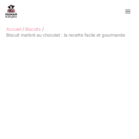
Aller
Rechercher
au
contenu
Accueil
Biscuits
Biscuit marbré au chocolat : la recette facile et gourmande