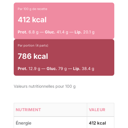
Par 100 g de recette
412 kcal
Prot.
6.8 g —
Gluc.
41.4 g —
Lip.
20.1 g
Par portion (4 parts)
786 kcal
Prot.
12.9 g —
Gluc.
79 g —
Lip.
38.4 g
Valeurs nutritionnelles pour 100 g
NUTRIMENT
VALEUR
Énergie
412 kcal