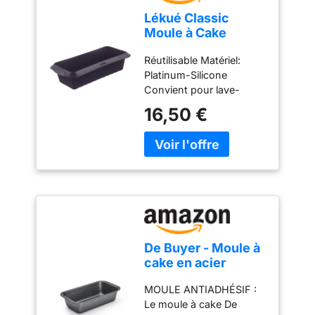
Lékué Classic
Moule à Cake
Silicone Noir 24 cm
Réutilisable Matériel:
Platinum-Silicone
Convient pour lave-
vaisselle Capacité: 0.4
16,50 €
Couleur: Noir Nombre
d'articles: 1.0
De Buyer - Moule à
cake en acier
antiadhésif - 24 x
MOULE ANTIADHÉSIF :
13 x 6,1 cm -, Noir
Le moule à cake De