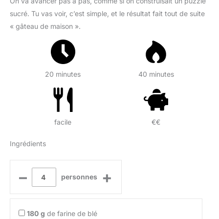
On va avancer pas à pas, comme si on construisait un puzzle
sucré. Tu vas voir, c’est simple, et le résultat fait tout de suite
« gâteau de maison ».
20 minutes
40 minutes
facile
€€
Ingrédients
–
+
personnes
180
g
de farine de blé