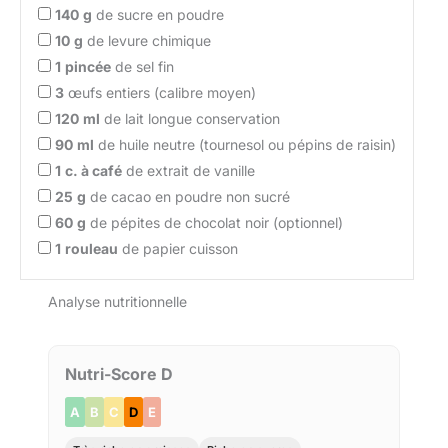
140
g
de sucre en poudre
10
g
de levure chimique
1
pincée
de sel fin
3
œufs entiers (calibre moyen)
120
ml
de lait longue conservation
90
ml
de huile neutre (tournesol ou pépins de raisin)
1
c. à café
de extrait de vanille
25
g
de cacao en poudre non sucré
60
g
de pépites de chocolat noir (optionnel)
1
rouleau
de papier cuisson
Analyse nutritionnelle
Nutri-Score D
A
B
C
D
E