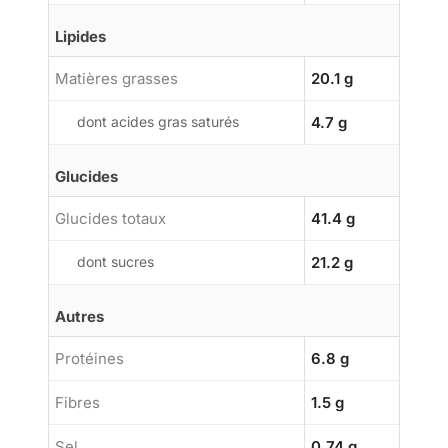
Lipides
Matières grasses
20.1 g
dont acides gras saturés
4.7 g
Glucides
Glucides totaux
41.4 g
dont sucres
21.2 g
Autres
Protéines
6.8 g
Fibres
1.5 g
Sel
0.74 g