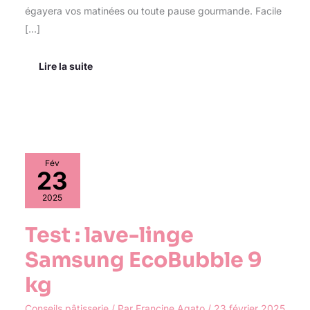
égayera vos matinées ou toute pause gourmande. Facile
[…]
Lire la suite
Test
Fév
:
23
lave-
linge
2025
Samsung
EcoBubble
Test : lave-linge
9
kg
Samsung EcoBubble 9
kg
Conseils pâtisserie
/ Par
Francine Agato
/
23 février 2025