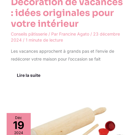
Décoration de vacances
: idées originales pour
votre intérieur
Conseils pâtisserie
/ Par
Francine Agato
/
23 décembre
2024
/
1 minute de lecture
Les vacances approchent à grands pas et l’envie de
redécorer votre maison pour l’occasion se fait
Lire la suite
Quels
Déc
équipements
19
sont
indispensables
2024