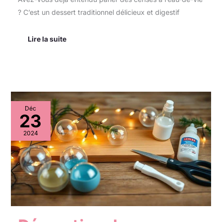
? C’est un dessert traditionnel délicieux et digestif
Lire la suite
Décoration
Déc
de
23
vacances
:
2024
idées
originales
pour
votre
intérieur