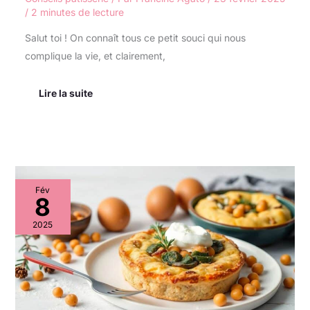
/
2 minutes de lecture
Salut toi ! On connaît tous ce petit souci qui nous
complique la vie, et clairement,
Lire la suite
Clafoutis
Fév
salé
8
aux
légumes
2025
d’hiver
et
ricotta
:
une
recette