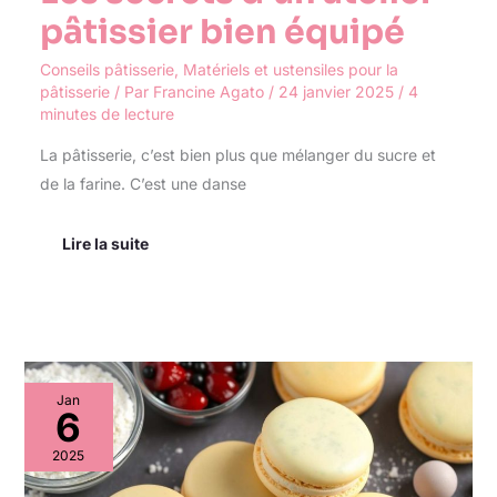
pâtissier bien équipé
Conseils pâtisserie
,
Matériels et ustensiles pour la
pâtisserie
/ Par
Francine Agato
/
24 janvier 2025
/
4
minutes de lecture
La pâtisserie, c’est bien plus que mélanger du sucre et
de la farine. C’est une danse
Lire la suite
Recette
Jan
de
6
macarons
:
2025
secrets