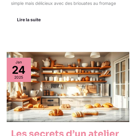
simple mais délicieux avec des briouates au fromage
Lire la suite
Les
Jan
secrets
24
d’un
atelier
2025
pâtissier
bien
équipé
Les secrets d’un atelier