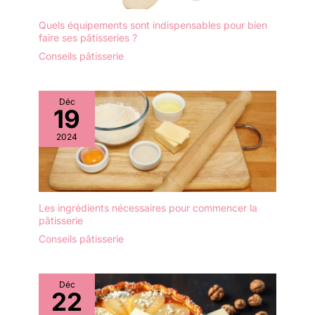
ondes. La surface de
vous achetez notre
glaçure transparente non
produit, nous vous
Quels équipements sont indispensables pour bien
collante est facile à
faire ses pâtisseries ?
fournirons 1 mois de
nettoyer APPLICATIONS:
retour gratuit et 3 ans de
Conseils pâtisserie
Chaque assiette de
garantie, vous
service mesure
rencontrez des
23*12cm. Taille
problèmes de qualité ou
Déc
appropriée pour contenir
19
d'utilisation à l'avenir,
et afficher du fromage,
vous pouvez contacter
des gâteaux, des fruits,
2024
notre service clientèle à
des biscuits, des
tout moment.
collations et des
pâtisseries. Bon pour le
brunch, le dîner, la fête, le
mariage et bien d'autres
Les ingrédients nécessaires pour commencer la
pâtisserie
occasions DESIGN:
L'ensemble d'assiettes
Conseils pâtisserie
est d'un blanc éclatant
avec une forme
rectangulaire
Déc
22
ergonomique et un
rebord étroit. Les rebords