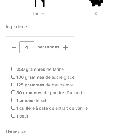
facile
€
Ingrédients
–
+
personnes
250
grammes
de farine
100
grammes
de sucre glace
125
grammes
de beurre mou
30
grammes
de poudre d’amande
1
pincée
de sel
1
cuillère à café
de extrait de vanille
1
oeuf
Ustensiles