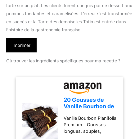
tarte sur un plat. Les clients furent conquis par ce dessert aux
pommes fondantes et caramélisées. L’erreur s’est transformée
en succès et la Tarte des demoiselles Tatin est entrée dans
l’histoire de la gastronomie française.
Imprimer
Où trouver les ingrédients spécifiques pour ma recette ?
20 Gousses de
Vanille Bourbon de
Madagascar - 14
Vanille Bourbon Planifolia
cm - Taille M -
Premium – Gousses
Planifolia "Réserve
longues, souples,
Prestige" - Qualité
charnues et
Premium -