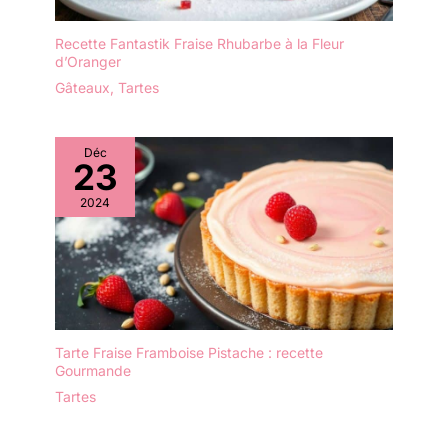
Recette Fantastik Fraise Rhubarbe à la Fleur
d’Oranger
Gâteaux
,
Tartes
Déc
23
2024
Tarte Fraise Framboise Pistache : recette
Gourmande
Tartes