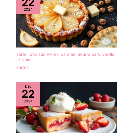
22
2024
Tarte Tatin aux Poires, caramel Beurre Salé, vanille
et Noix
Tartes
Déc
22
2024