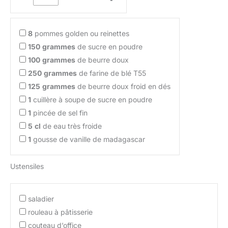
8
pommes golden ou reinettes
150
grammes
de sucre en poudre
100
grammes
de beurre doux
250
grammes
de farine de blé T55
125
grammes
de beurre doux froid en dés
1
cuillère à soupe de sucre en poudre
1
pincée de sel fin
5
cl
de eau très froide
1
gousse de vanille de madagascar
Ustensiles
saladier
rouleau à pâtisserie
couteau d’office