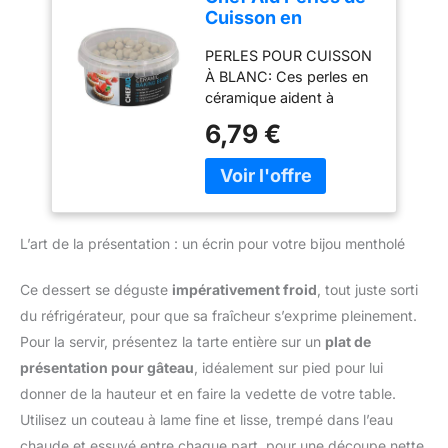
façon uniforme pour
Cuisson en
garantir une cuisson
Céramique 500 g
dorée et professionnelle.
PERLES POUR CUISSON
Réutilisables
Faciles à utiliser et à
À BLANC: Ces perles en
réutiliser : Il suffit de
céramique aident à
piquer la pâte, de la
maintenir la pâte à plat
6,79 €
recouvrir de papier
pendant la cuisson, pour
cuisson, puis de verser
préparer fonds de tarte,
les billes avant
quiches et pies maison
d’enfourner. Après
ENVIRON 500 G AVEC
usage, elles se nettoient
BOÎTE: Le contenu
simplement à la main.
L’art de la présentation : un écrin pour votre bijou mentholé
couvre un moule à tarte
Durables, sûres et sans
de 23 cm et se range
BPA : Fabriquées en
facilement après
Ce dessert se déguste
impérativement froid
, tout juste sorti
céramique de qualité
utilisation dans la boîte
du réfrigérateur, pour que sa fraîcheur s’exprime pleinement.
alimentaire, ces perles de
fournie pour garder les
cuisson sont solides,
Pour la servir, présentez la tarte entière sur un
plat de
perles ensemble AIDE À
écologiques et conçues
présentation pour gâteau
, idéalement sur pied pour lui
LIMITER LES BULLES:
pour durer de
Réparties sur du papier
donner de la hauteur et en faire la vedette de votre table.
nombreuses années.
cuisson, les perles
Utilisez un couteau à lame fine et lisse, trempé dans l’eau
Tala – une référence
ajoutent du poids sur la
depuis 1899 : Plus de 120
chaude et essuyé entre chaque part, pour une découpe nette