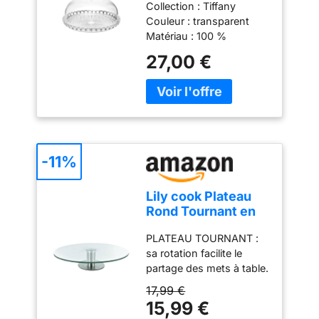
Collection : Tiffany
Transparent, Ø 30 x
Couleur : transparent
h16 cm - 19950100
Matériau : 100 %
plastique Produit officiel
27,00 €
Guzzini, fabriqué en Italie
depuis 1912 Poids du
colis: 1.02 kilograms
-11%
Lily cook Plateau
Rond Tournant en
Verre et Inox 30 cm
PLATEAU TOURNANT :
Transparent
sa rotation facilite le
partage des mets à table.
Un service convivial et
17,99 €
malin VERRE ET INOX :
15,99 €
leur alliance allie