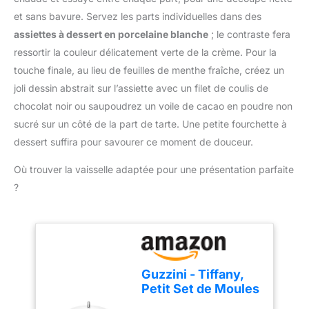
pâte et aident à réduire
ans d’expérience dans la
et sans bavure. Servez les parts individuelles dans des
les bulles et le
fabrication d’ustensiles
rétrécissement au four
assiettes à dessert en porcelaine blanche
; le contraste fera
de pâtisserie fiables et de
CÉRAMIQUE
ressortir la couleur délicatement verte de la crème. Pour la
qualité, utilisés par
RÉSISTANTE À LA
amateurs et
touche finale, au lieu de feuilles de menthe fraîche, créez un
CHALEUR: Les perles
professionnels.
joli dessin abstrait sur l’assiette avec un filet de coulis de
supportent la cuisson au
chocolat noir ou saupoudrez un voile de cacao en poudre non
four et aident à répartir la
chaleur sur le fond de
sucré sur un côté de la part de tarte. Une petite fourchette à
pâte lors des
dessert suffira pour savourer ce moment de douceur.
préparations sucrées ou
salées RÉUTILISABLES
Où trouver la vaisselle adaptée pour une présentation parfaite
ET SIMPLES À
?
NETTOYER: Laissez les
perles refroidir après
cuisson, lavez les à la
main, séchez les bien
puis rangez les dans la
boîte pour la prochaine
Guzzini - Tiffany,
utilisation
Petit Set de Moules
à Gâteau -