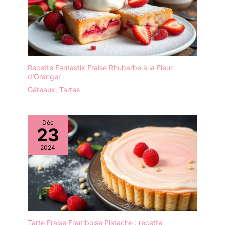
belles.
Recette Fantastik Fraise Rhubarbe à la Fleur
d’Oranger
Gâteaux
,
Tartes
Déc
23
2024
Tarte Fraise Framboise Pistache : recette