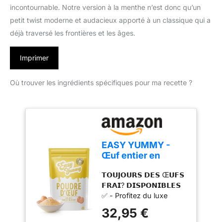
incontournable. Notre version à la menthe n’est donc qu’un
petit twist moderne et audacieux apporté à un classique qui a
déjà traversé les frontières et les âges.
Imprimer
Où trouver les ingrédients spécifiques pour ma recette ?
EASY YUMMY -
Œuf entier en
poudre pour la
𝗧𝗢𝗨𝗝𝗢𝗨𝗥𝗦 𝗗𝗘𝗦 Œ𝗨𝗙𝗦
cuisine (1kg), 100%
𝗙𝗥𝗔𝗜? 𝗗𝗜𝗦𝗣𝗢𝗡𝗜𝗕𝗟𝗘𝗦
d'œuf en poudre
✅ - Profitez du luxe
d'avoir l'équivalent de 80
32,95 €
œufs frais à portée de