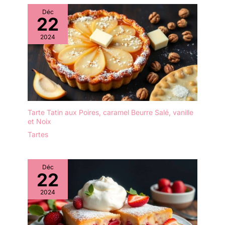
est équipé d'un grand
couvercle transparent qui
Déc
22
vous permet de bien voir
les aliments à l'intérieur
2024
et qui empêche
efficacement la poussière
ou les insectes de
tomber sur les aliments. Il
est idéal pour le thé de
l'après-midi, les fêtes
d'anniversaire et les
Tarte Tatin aux Poires, caramel Beurre Salé, vanille
repas de famille.
et Noix
✔[Présentoir à gâteaux
Tartes
de haute qualité] : le
présentoir à gâteaux
multifonctionnel est
Déc
fabriqué en bois, sans
22
BPA, sain et écologique,
vous pouvez donc
2024
l'utiliser sans hésitation.
Le présentoir à gâteaux
est transparent et