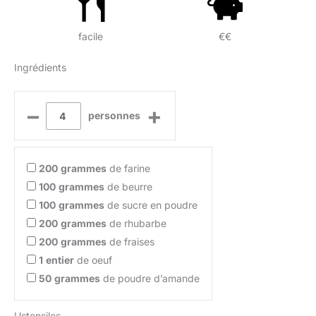
facile
€€
Ingrédients
–
+
personnes
200
grammes
de farine
100
grammes
de beurre
100
grammes
de sucre en poudre
200
grammes
de rhubarbe
200
grammes
de fraises
1
entier
de oeuf
50
grammes
de poudre d’amande
Ustensiles