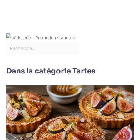
lave-vaisselle. Après le
nettoyage, il doit être
séché afin de le garder
au sec. ✔[Remarque
importante] : si vous
rencontrez des
difficultés, n'hésitez pas
à nous contacter. Nous
vous répondrons dans
les 24 heures.
Dans la catégorie Tartes