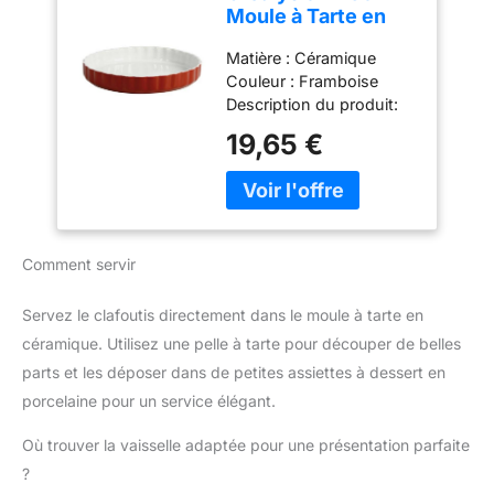
RAISONNABLE : Nous
Moule à Tarte en
vitesses différentes,
vous recommandons de
Céramique
adaptées à différentes
faire réparer votre produit
Matière : Céramique
Framboise 28 cm
préparations
dans notre réseau de 6
Couleur : Framboise
alimentaires. Niveau 1-5,
200 centres de
Description du produit:
adapté au pétrissage de
réparation dans le
Moule à tarte en
19,65 €
la pâte; niveau 2-6,
monde entier pour qu'il
céramique Ø 28 cm -
adapté au mélange
dure plus longtemps.
Hauteur 4 cm Framboise
salade/beurre ; niveau 6-
Dimensions : 4 cm
8, adapté pour battre les
Compatibilité:
blancs d'œufs et la
Température four: 180
crème. La fonction
Comment servir
d'impulsion du fichier P
peut rendre le goût du
Servez le clafoutis directement dans le moule à tarte en
pain et du beurre plus
céramique. Utilisez une pelle à tarte pour découper de belles
délicat et ferme, et la
trajectoire planétaire peut
parts et les déposer dans de petites assiettes à dessert en
être envoyée plus
porcelaine pour un service élégant.
uniformément à 360
degrés. 【Tête Inclinable
Où trouver la vaisselle adaptée pour une présentation parfaite
et Design D'apparence】
?
Le robot culinaire Zuccie