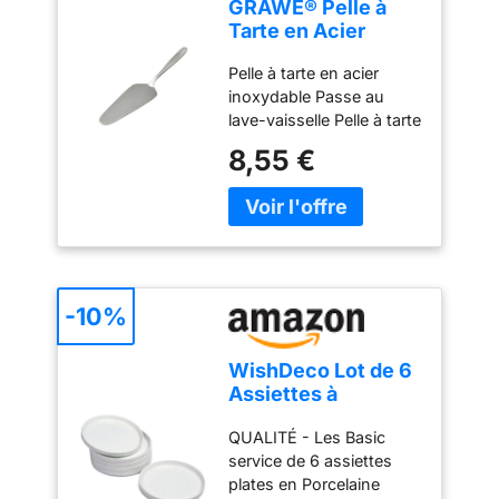
GRÄWE® Pelle à
d'utilisation à l'avenir,
Tarte en Acier
vous pouvez contacter
Inoxydable série
notre service clientèle à
Pelle à tarte en acier
Königstein
tout moment.
inoxydable Passe au
lave-vaisselle Pelle à tarte
simple sans décor - Polie
8,55 €
à la main Matériau : acier
inoxydable chromé 18 %
-10%
WishDeco Lot de 6
Assiettes à
Dessert, Assiette
QUALITÉ - Les Basic
Blanche Porcelaine
service de 6 assiettes
18 cm, Petite
plates en Porcelaine
Assiette Ronde