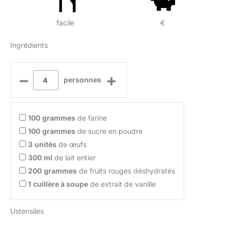
facile
€
Ingrédients
–
+
personnes
100
grammes
de farine
100
grammes
de sucre en poudre
3
unités
de œufs
300
ml
de lait entier
200
grammes
de fruits rouges déshydratés
1
cuillère à soupe
de extrait de vanille
Ustensiles