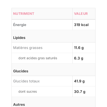
NUTRIMENT
VALEUR
Énergie
319 kcal
Lipides
Matières grasses
11.6 g
dont acides gras saturés
6.3 g
Glucides
Glucides totaux
41.9 g
dont sucres
30.7 g
Autres