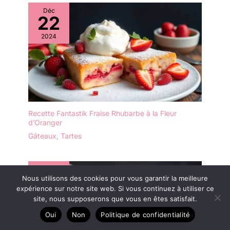
Déc
22
2024
Recette Fantastik Fraise Rhubarbe à la Fleur
d’Oranger
Gâteaux
,
Tartes
Déc
23
Nous utilisons des cookies pour vous garantir la meilleure
expérience sur notre site web. Si vous continuez à utiliser ce
2024
site, nous supposerons que vous en êtes satisfait.
Oui
Non
Politique de confidentialité