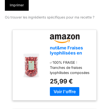
Imprimer
Où trouver les ingrédients spécifiques pour ma recette ?
nut&me Fraises
lyophilisées en
tranches 350 g
✅100% FRAISE :
Tranches de fraises
lyophilisées composées
uniquement de fraise,
25,99 €
sans ingrédients ajoutés.
Goût intense et texture
croquante. ✅ SANS
SUCRES AJOUTÉS :
Douceur naturellement
présente dans le fruit,