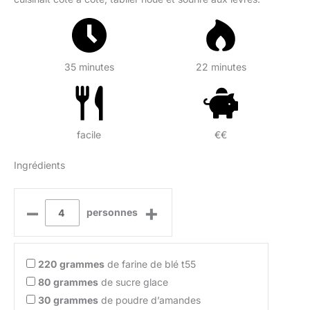
35 minutes
22 minutes
facile
€€
Ingrédients
–
+
personnes
220
grammes
de farine de blé t55
80
grammes
de sucre glace
30
grammes
de poudre d’amandes