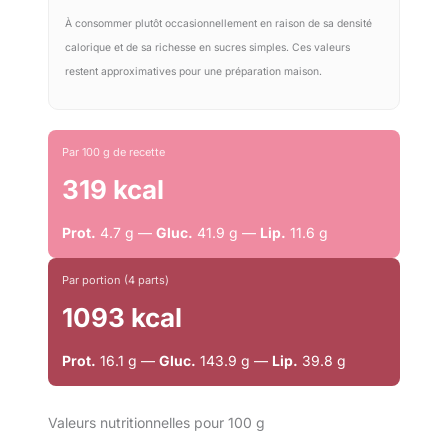
À consommer plutôt occasionnellement en raison de sa densité
calorique et de sa richesse en sucres simples. Ces valeurs
restent approximatives pour une préparation maison.
Par 100 g de recette
319 kcal
Prot.
4.7 g —
Gluc.
41.9 g —
Lip.
11.6 g
Par portion (4 parts)
1093 kcal
Prot.
16.1 g —
Gluc.
143.9 g —
Lip.
39.8 g
Valeurs nutritionnelles pour 100 g