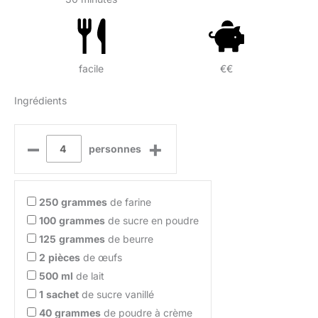
facile
€€
Ingrédients
–
+
personnes
250
grammes
de farine
100
grammes
de sucre en poudre
125
grammes
de beurre
2
pièces
de œufs
500
ml
de lait
1
sachet
de sucre vanillé
40
grammes
de poudre à crème