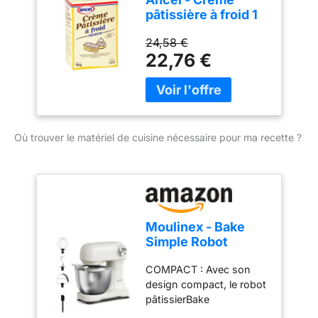
pâtissière à froid 1
kg
24,58 €
22,76 €
Où trouver le matériel de cuisine nécessaire pour ma recette ?
Moulinex - Bake
Simple Robot
Pâtissier compact
COMPACT : Avec son
fouet, batteur et
design compact, le robot
crochet
pâtissierBake
Simples'adapte