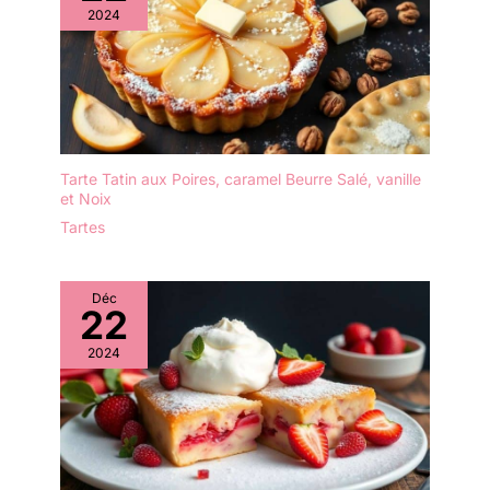
odeurs ni les taches. Il
2024
service de table
peut être rincé avec un
vancasso Ess est
peu de liquide vaisselle et
fabriqué à la main. Bord
d'eau et est très facile à
marron exquis des cils -
entretenir. Afin de
Design tourbillon
prolonger sa durée de
moderne - Joli vernis
vie, il est recommandé de
lisse des deux côtés -
ne pas le nettoyer au
Teinte bleue élégante
Tarte Tatin aux Poires, caramel Beurre Salé, vanille
lave-vaisselle. Après le
et Noix
unique crée simplement
nettoyage, il doit être
une harmonie douce
Tartes
séché afin de le garder
unique. Artisanat
au sec. ✔[Remarque
intemporel et excellente
importante] : si vous
décoration : cette série
Déc
rencontrez des
22
combine un motif délicat
difficultés, n'hésitez pas
peint à la main, une
à nous contacter. Nous
2024
finition exceptionnelle et
vous répondrons dans
une variété de teintes
les 24 heures.
bleues pour créer une
ambiance maritime
fascinante. Parfait donne
à votre table non