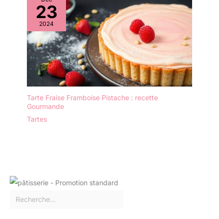
décent, ce superbe
23
service de vaisselle est
idéal pour votre maison,
2024
bureau, bar, etc. Le
service combiné Bonita
est parfait pour tous les
âges, familles et amis.
Emballage sûr et solide.
Pour chaque problème,
nous offrons des
Tarte Fraise Framboise Pistache : recette
solutions optimales, il
Gourmande
suffit de nous contacter
Tartes
par e-mail. Plusieurs
compléments de
vancasso : d'autres
ajouts individuels à la
série « Bonita » de la
marque vancasso tels
que bol à céréales,
assiettes à gâteau,
assiettes creuses, tasses
et assiettes plates sont