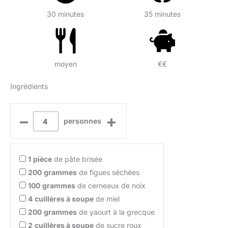
30 minutes
35 minutes
moyen
€€
Ingrédients
–
+
personnes
1
pièce
de pâte brisée
200
grammes
de figues séchées
100
grammes
de cerneaux de noix
4
cuillères à soupe
de miel
200
grammes
de yaourt à la grecque
2
cuillères à soupe
de sucre roux