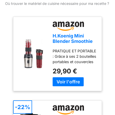
Où trouver le matériel de cuisine nécessaire pour ma recette ?
H.Koenig Mini
Blender Smoothie
Mixeur SMOO9 –
PRATIQUE ET PORTABLE
570ml, 300W, 4
: Grâce à ses 2 bouteilles
Lames Inox, sans
portables et couvercles
BPA, 2 Bouteilles
hermétique, préparez,
Portables avec
29,90 €
emportez et savourez
Couvercles de
vos boissons où que
Voyage
vous soyez – bureau,
sport ou voyage MIXAGE
PUISSANT : Ses 4 lames
en acier inoxydable et
son moteur de 300 W
-22%
permettent des résultats