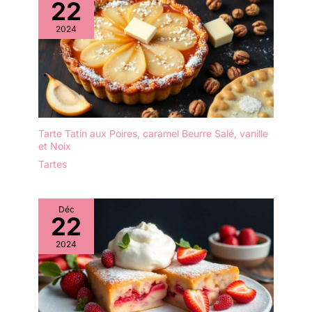
22
accompagnements.
2024
Tarte Tatin aux Poires, caramel Beurre Salé, vanille
et Noix
Tartes
Déc
22
2024