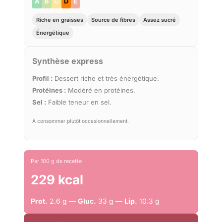
A
B
C
D
E
Riche en graisses
Source de fibres
Assez sucré
Énergétique
Synthèse express
Profil :
Dessert riche et très énergétique.
Protéines :
Modéré en protéines.
Sel :
Faible teneur en sel.
À consommer plutôt occasionnellement.
Par 100 g de recette
229 kcal
Prot.
2.6 g —
Gluc.
33 g —
Lip.
10.3 g