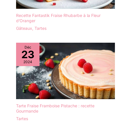
Recette Fantastik Fraise Rhubarbe à la Fleur
d’Oranger
Gâteaux
,
Tartes
Déc
23
2024
Tarte Fraise Framboise Pistache : recette
Gourmande
Tartes