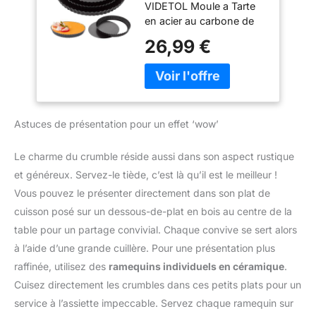
VIDETOL Moule a Tarte
à Tarte Antiadhésif,
230 °C et permettant
en acier au carbone de
Moule à Quiche
une chaleur uniforme, de
haute qualité et
Rond, Plat a Tarte
26,99 €
sorte que vos gâteaux
revêtement antiadhésif
Acier au Carbone
puissent obtenir le
de qualité alimentaire, le
Pour la Pâtisserie,
meilleur effet de cuisson.
Moule a Tarte est
le Gateau, la
★【Avec fond
robuste et durable, pas
Quiche
amovible】Le moule à
facile à plier et à
quiche dispose d’un
Astuces de présentation pour un effet ‘wow’
déformer, avec une
design de fond amovible
bonne conductivité
pour s’assurer que la
thermique, adapté à une
Le charme du crumble réside aussi dans son aspect rustique
quiche conserve sa
utilisation au four. 👍
et généreux. Servez-le tiède, c’est là qu’il est le meilleur !
forme lors du démoulage
【PAQUET INCLUS】Le
et est facile à retirer. La
Vous pouvez le présenter directement dans son plat de
paquet contient trois
surface antiadhésive
cuisson posé sur un dessous-de-plat en bois au centre de la
tailles différentes de
permet également de
Moule a Tarte, 22/26/30
table pour un partage convivial. Chaque convive se sert alors
conserver l’intégrité des
cm chacune, qui sont
à l’aide d’une grande cuillère. Pour une présentation plus
aliments que vous
très rentables et peuvent
pouvez faire votre
raffinée, utilisez des
ramequins individuels en céramique
.
répondre à vos différents
gâteau ou votre tarte
Cuisez directement les crumbles dans ces petits plats pour un
besoins de cuisson. 👍
pour un bon aspect.
【BASE DÉMONTABLE】
service à l’assiette impeccable. Servez chaque ramequin sur
★【Revêtement