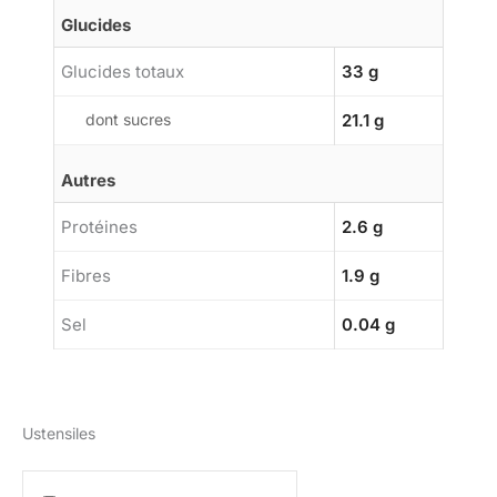
Glucides
Glucides totaux
33 g
dont sucres
21.1 g
Autres
Protéines
2.6 g
Fibres
1.9 g
Sel
0.04 g
Ustensiles