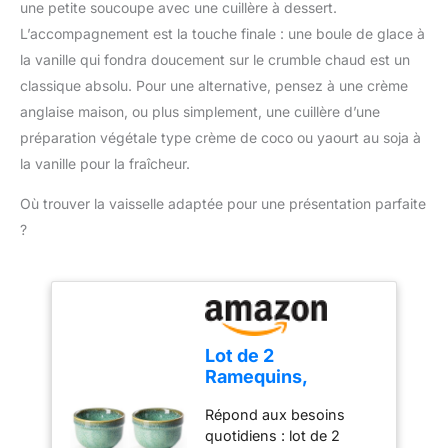
Grâce à sa base
une petite soucoupe avec une cuillère à dessert.
antiadhésif et design à
amovible, cette Moule à
nervures sur les bords】
L’accompagnement est la touche finale : une boule de glace à
Tarte se détache
Le moule à tarte avec
la vanille qui fondra doucement sur le crumble chaud est un
facilement et est facile à
fond amovible est
classique absolu. Pour une alternative, pensez à une crème
nettoyer. Et la surface
recouvert d’un
antiadhésive de la Moule
anglaise maison, ou plus simplement, une cuillère d’une
revêtement antiadhésif
à Tarte permet de
préparation végétale type crème de coco ou yaourt au soja à
en silicone de qualité
conserver les aliments
alimentaire, non toxique
la vanille pour la fraîcheur.
intacts et de donner un
et sûr, facile à nettoyer.
bel aspect à votre gâteau
Base amovible et design
Où trouver la vaisselle adaptée pour une présentation parfaite
ou à votre tarte. 👍
à bord nervuré, les côtés
?
【LARGE
cannelés du moule à
APPLICATION】Les Plat
quiche augmentent la
a Tarte sont très
surface, ce qui crée à
polyvalents, vous
son tour une croûte
pouvez les utiliser pour
solide capable de
les tartes, les pizzas, les
contenir les ingrédients
Lot de 2
muffins, les cordons
lourds d’une quiche ou
Ramequins,
bleus, les gâteaux aux
d’un gâteau aux fruits
Ramequins
fruits, les gâteaux au
★【Facile à nettoyer】
Répond aux besoins
Individuels en
fromage frais, les
Grâce au revêtement
quotidiens : lot de 2
Céramique, 180ml
gâteaux au chocolat, les