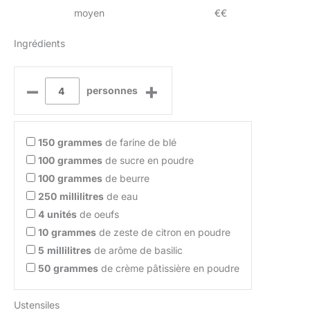
moyen
€€
Ingrédients
–
+
personnes
150
grammes
de farine de blé
100
grammes
de sucre en poudre
100
grammes
de beurre
250
millilitres
de eau
4
unités
de oeufs
10
grammes
de zeste de citron en poudre
5
millilitres
de arôme de basilic
50
grammes
de crème pâtissière en poudre
Ustensiles