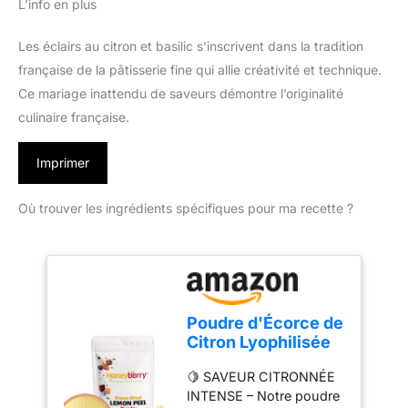
L’info en plus
Les éclairs au citron et basilic s’inscrivent dans la tradition
française de la pâtisserie fine qui allie créativité et technique.
Ce mariage inattendu de saveurs démontre l’originalité
culinaire française.
Imprimer
Où trouver les ingrédients spécifiques pour ma recette ?
Poudre d'Écorce de
Citron Lyophilisée
100g – Poudre de
🍋 SAVEUR CITRONNÉE
Zeste de Citron
INTENSE – Notre poudre
Déshydraté -