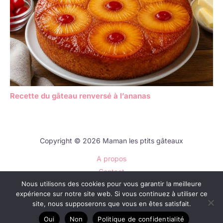
Recette du gâteau renversé à l’ananas
Copyright © 2026 Maman les ptits gâteaux
A propos
Contact
Nous utilisons des cookies pour vous garantir la meilleure
Plan du site
expérience sur notre site web. Si vous continuez à utiliser ce
Mentions légales
site, nous supposerons que vous en êtes satisfait.
Politique de confidentialité
Oui
Non
Politique de confidentialité