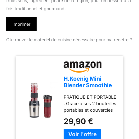
fruits secs, ingrédient phare de la région, pour un dessert à la
fois traditionnel et gourmand.
Imprimer
Où trouver le matériel de cuisine nécessaire pour ma recette ?
H.Koenig Mini
Blender Smoothie
Mixeur SMOO9 –
PRATIQUE ET PORTABLE
570ml, 300W, 4
: Grâce à ses 2 bouteilles
Lames Inox, sans
portables et couvercles
BPA, 2 Bouteilles
hermétique, préparez,
Portables avec
29,90 €
emportez et savourez
Couvercles de
vos boissons où que
Voyage
vous soyez – bureau,