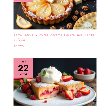
même design, les
couleurs et les motifs de
chacune de nos
assiettes plates sont
différents, ce qui peut
apporter à votre cuisine
de nombreuses couleurs
Tarte Tatin aux Poires, caramel Beurre Salé, vanille
et Noix
vives. Il attire également
tous les regards comme
Tartes
décoration sur le placard
ou la table à manger.
Vous serez ravi de
Déc
22
recevoir ces assiettes
plates pratiques et belles.
2024
Les assiettes de 8
pouces pour servir une
variété d'aliments, y
compris les desserts,
salades, apéritifs,
collations et plus encore.
Un bord légèrement