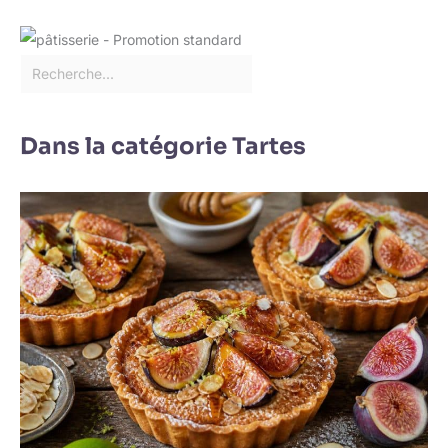
longtemps au lave-
vaisselle, au micro-
ondes, au four et au
réfrigérateur. D'autres
compléments individuels
de la série « Naturel et
coloré » de la marque
Dans la catégorie Tartes
Henten home tels que de
petits bols à sauce, bols
à céréales, assiettes à
gâteau, assiettes à
soupe et assiettes plates
sont également
disponibles dans notre
boutique.