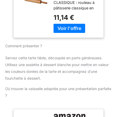
CONTENU DE LA BOITE :
CLASSIQUE : rouleau à
d’Acacia
pâtisserie en bois de
Blender, pichet en
pâtisserie classique en
hêtre. REMARQUE Ne
plastique lavable au lave-
bois pour la préparation
11,14 €
pas mettre le produit
vaisselle, gourde
de pâtisseries et de
dans le lave-vaisselle +
nomade
viennoiseries ; rouleau
ne pas tremper le produit
antiadhésif et rotatif
dans l'eau
garantissant une
épaisseur de pâte
Comment présenter ?
uniforme pour un
résultat parfait BOIS
D’ACACIA : rouleau à
Servez cette tarte tiède, découpée en parts généreuses.
pâtisserie en bois
Utilisez une assiette à dessert blanche pour mettre en valeur
d’acacia avec un motif
les couleurs dorées de la tarte et accompagnez d’une
unique de grain de bois
fourchette à dessert.
naturel DESIGN
ERGONOMIQUE : le
Où trouver la vaisselle adaptée pour une présentation parfaite
rouleau rotatif et les
?
poignées ergonomiques
contribuent à réduire la
fatigue des mains en cas
d’utilisation prolongée