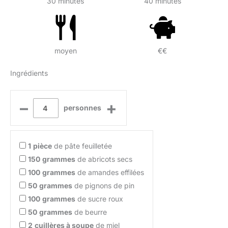
30 minutes
40 minutes
moyen
€€
Ingrédients
–
+
personnes
1
pièce
de pâte feuilletée
150
grammes
de abricots secs
100
grammes
de amandes effilées
50
grammes
de pignons de pin
100
grammes
de sucre roux
50
grammes
de beurre
2
cuillères à soupe
de miel