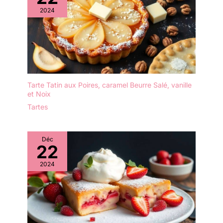
les aliments à l'intérieur
2024
et qui empêche
efficacement la poussière
ou les insectes de
tomber sur les aliments. Il
est idéal pour le thé de
l'après-midi, les fêtes
d'anniversaire et les
Tarte Tatin aux Poires, caramel Beurre Salé, vanille
repas de famille.
et Noix
✔[Présentoir à gâteaux
Tartes
de haute qualité] : le
présentoir à gâteaux
multifonctionnel est
Déc
fabriqué en bois, sans
22
BPA, sain et écologique,
vous pouvez donc
2024
l'utiliser sans hésitation.
Le présentoir à gâteaux
est transparent et
élégant, léger et facile à
transporter, et sûr à