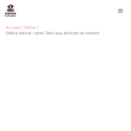
Aller
Rechercher
au
contenu
Accueil
Tartes
Délice estival : tarte Tatin aux abricots et romarin