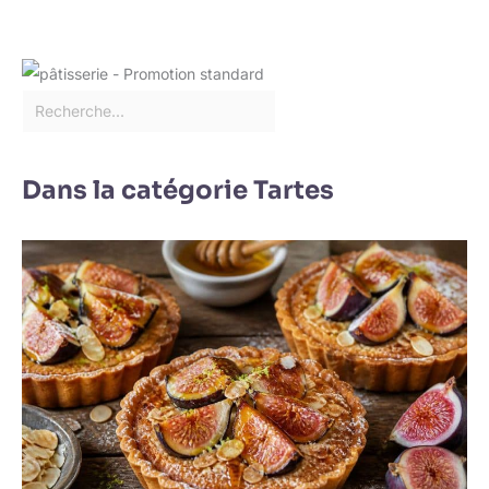
au sec. ✔[Remarque
importante] : si vous
rencontrez des
difficultés, n'hésitez pas
à nous contacter. Nous
vous répondrons dans
les 24 heures.
Dans la catégorie Tartes