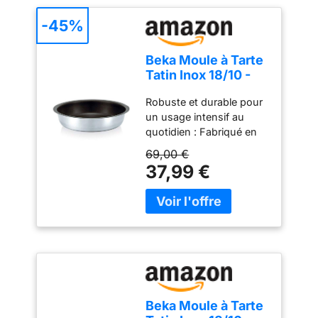
-45%
Beka Moule à Tarte
Tatin Inox 18/10 -
28 cm - Antiadhésif
Robuste et durable pour
- Tus Feux Dont
un usage intensif au
Induction & Four -
quotidien : Fabriqué en
Quiches & Gateaux
acier inoxydable 18/10 de
69,00 €
qualité professionnelle,
37,99 €
ce moule résiste aux
chocs, aux variations de
température et aux
utilisations répétées. Un
investissement qui dure
— garanti 5 ans. Rien
n'accroche, tout se
démoule en un geste : Le
revêtement antiadhésif
Beka Moule à Tarte
intérieur garantit un