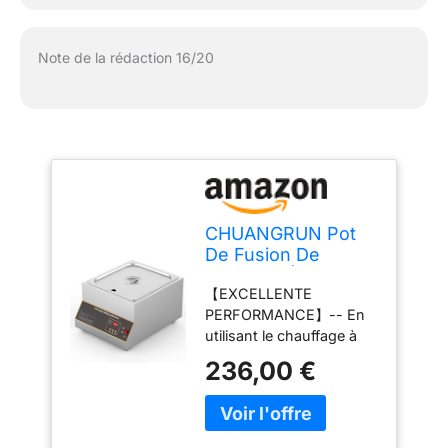
Note de la rédaction 16/20
CHUANGRUN Pot
De Fusion De
Chocolat Électrique,
【EXCELLENTE
Tempéreuse De
PERFORMANCE】-- En
Chocolat À
utilisant le chauffage à
Commande
air, pas besoin d'ajouter
Numérique,
236,00 €
de l'eau, il peut être
Réservoirs 1/2/4
utilisé après le démarrage
pour 10L De
et la température est
Chocolat, Chauffe-
facile à contrôler. La
Plats pour Soupe