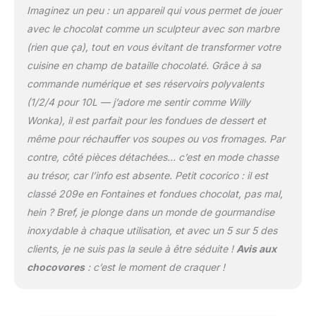
contrôle numérique rend
Imaginez un peu : un appareil qui vous permet de jouer
la température plus
avec le chocolat comme un sculpteur avec son marbre
précise et scientifique.
(rien que ça), tout en vous évitant de transformer votre
L'intérieur de la machine
à fondre le chocolat
cuisine en champ de bataille chocolaté. Grâce à sa
utilise 5 plaques
commande numérique et ses réservoirs polyvalents
chauffantes pour
(1/2/4 pour 10L — j’adore me sentir comme Willy
chauffer en même
Wonka), il est parfait pour les fondues de dessert et
temps, chauffant
uniformément, gardant le
même pour réchauffer vos soupes ou vos fromages. Par
chocolat uniformément
contre, côté pièces détachées… c’est en mode chasse
fondu à tout moment
au trésor, car l’info est absente. Petit cocorico : il est
pour éviter la
classé 209e en Fontaines et fondues chocolat, pas mal,
cokéfaction.
【CONCEPTION
hein ? Bref, je plonge dans un monde de gourmandise
HUMANISER】-- La belle
inoxydable à chaque utilisation, et avec un 5 sur 5 des
conception rend ce
clients, je ne suis pas la seule à être séduite !
Avis aux
fondoir à chocolat
chocovores
: c’est le moment de craquer !
pratique pour un usage
professionnel et
domestique. En raison
de son petit volume, la