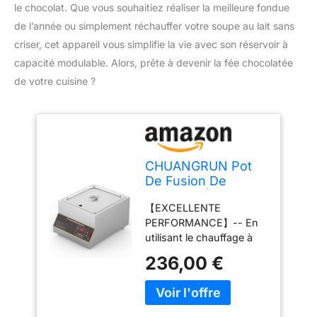
le chocolat. Que vous souhaitiez réaliser la meilleure fondue
de l’année ou simplement réchauffer votre soupe au lait sans
criser, cet appareil vous simplifie la vie avec son réservoir à
capacité modulable. Alors, prête à devenir la fée chocolatée
de votre cuisine ?
CHUANGRUN Pot
De Fusion De
Chocolat Électrique,
【EXCELLENTE
Tempéreuse De
PERFORMANCE】-- En
Chocolat À
utilisant le chauffage à
Commande
air, pas besoin d'ajouter
Numérique,
236,00 €
de l'eau, il peut être
Réservoirs 1/2/4
utilisé après le démarrage
pour 10L De
et la température est
Chocolat, Chauffe-
facile à contrôler. La
Plats pour Soupe