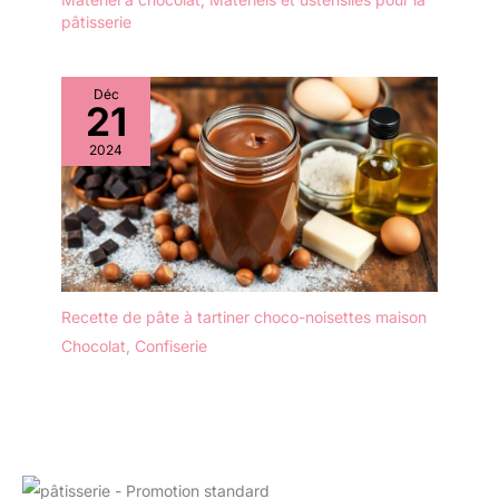
pâtisserie
Déc
21
2024
Recette de pâte à tartiner choco-noisettes maison
Chocolat
,
Confiserie