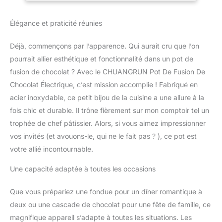
température peut être
Au Lait Et Au
contrôlée entre 0-
Fromage
Élégance et praticité réunies
85℃/0-185℉, ce qui
peut répondre à
Déjà, commençons par l’apparence. Qui aurait cru que l’on
différents besoins sans
détruire les ingrédients
pourrait allier esthétique et fonctionnalité dans un pot de
du chocolat. La
fusion de chocolat ? Avec le CHUANGRUN Pot De Fusion De
conception conviviale
Chocolat Électrique, c’est mission accomplie ! Fabriqué en
peut faire fondre le
acier inoxydable, ce petit bijou de la cuisine a une allure à la
chocolat plus
fois chic et durable. Il trône fièrement sur mon comptoir tel un
uniformément.
【FONDEUR EN ACIER
trophée de chef pâtissier. Alors, si vous aimez impressionner
INOXYDABLE】304 La
vos invités (et avouons-le, qui ne le fait pas ? ), ce pot est
machine de trempe au
votre allié incontournable.
chocolat est fabriquée en
acier inoxydable 304, elle
Une capacité adaptée à toutes les occasions
est résistante à la rouille,
à la chaleur, sans danger
Que vous prépariez une fondue pour un dîner romantique à
pour la santé et facile à
nettoyer. 【PUISSANT ET
deux ou une cascade de chocolat pour une fête de famille, ce
EFFICACE】 - Le
magnifique appareil s’adapte à toutes les situations. Les