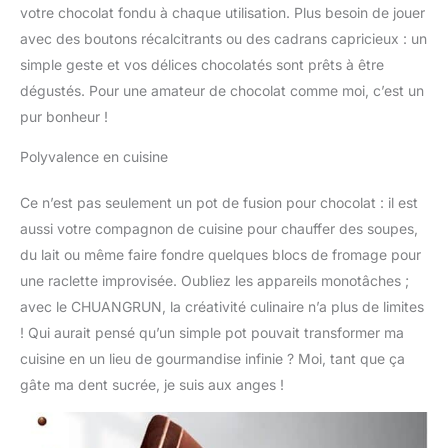
votre chocolat fondu à chaque utilisation. Plus besoin de jouer
machine est portable et
avec des boutons récalcitrants ou des cadrans capricieux : un
facile à déplacer.
【UTILISATION À LARGE
simple geste et vos délices chocolatés sont prêts à être
GAMME】-- La machine
dégustés. Pour une amateur de chocolat comme moi, c’est un
à fondre le chocolat est
pur bonheur !
utilisée dans les
chocolateries faites à la
Polyvalence en cuisine
main, les maisons, les
hôtels, les restaurants,
Ce n’est pas seulement un pot de fusion pour chocolat : il est
les boulangeries, les
aussi votre compagnon de cuisine pour chauffer des soupes,
cafés, les fontaines à
chocolat, etc. Notre
du lait ou même faire fondre quelques blocs de fromage pour
machine peut également
une raclette improvisée. Oubliez les appareils monotâches ;
être utilisée pour chauffer
avec le CHUANGRUN, la créativité culinaire n’a plus de limites
ou faire fondre du
! Qui aurait pensé qu’un simple pot pouvait transformer ma
beurre, du lait, des
bougies et du savon.
cuisine en un lieu de gourmandise infinie ? Moi, tant que ça
gâte ma dent sucrée, je suis aux anges !