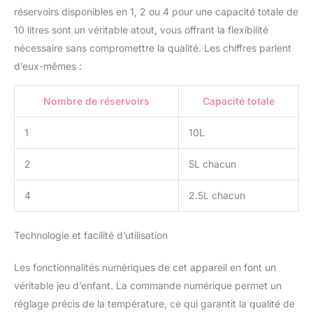
contrôle numérique rend
réservoirs disponibles en 1, 2 ou 4 pour une capacité totale de
la température plus
10 litres sont un véritable atout, vous offrant la flexibilité
précise et scientifique.
nécessaire sans compromettre la qualité. Les chiffres parlent
L'intérieur de la machine
à fondre le chocolat
d’eux-mêmes :
utilise 5 plaques
chauffantes pour
Nombre de réservoirs
Capacité totale
chauffer en même
temps, chauffant
1
10L
uniformément, gardant le
chocolat uniformément
2
5L chacun
fondu à tout moment
pour éviter la
cokéfaction.
4
2.5L chacun
【CONCEPTION
HUMANISER】-- La belle
Technologie et facilité d’utilisation
conception rend ce
fondoir à chocolat
Les fonctionnalités numériques de cet appareil en font un
pratique pour un usage
professionnel et
véritable jeu d’enfant. La commande numérique permet un
domestique. En raison
réglage précis de la température, ce qui garantit la qualité de
de son petit volume, la