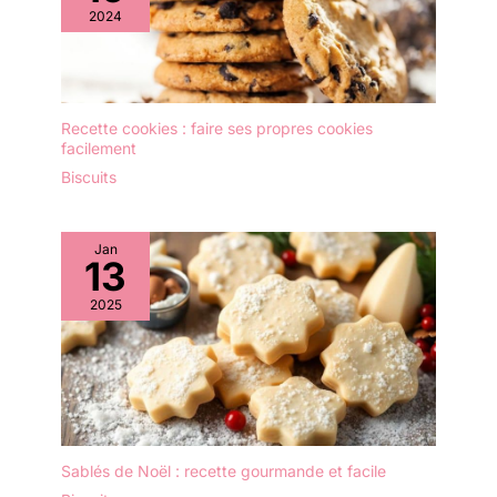
2024
Recette cookies : faire ses propres cookies
facilement
Biscuits
Jan
13
2025
Sablés de Noël : recette gourmande et facile