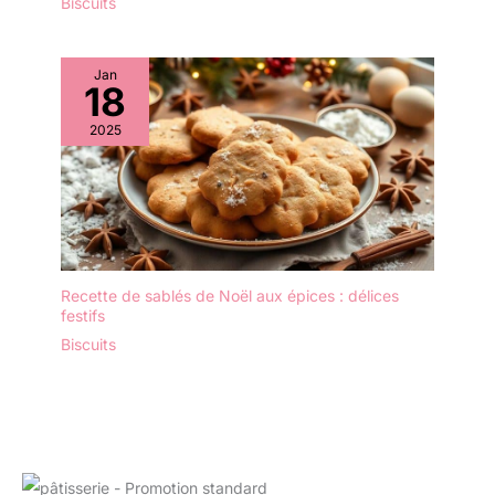
Biscuits
Jan
18
2025
Recette de sablés de Noël aux épices : délices
festifs
Biscuits