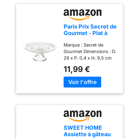
Paris Prix Secret de
Gourmet - Plat à
Gâteau sur Pied
Marque : Secret de
Renaissance 29cm
Gourmet Dimensions : D.
Transparent
29 x P. 0,4 x H. 9,5 cm
Matière : Verre Coloris :
11,99 €
Transparent
SWEET HOME
Assiette à gâteau