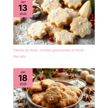
Jan
13
2025
Sablés de Noël : recette gourmande et facile
Biscuits
Jan
18
2025