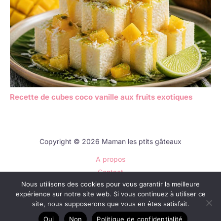
Recette de cubes coco vanille aux fruits exotiques
Copyright © 2026 Maman les ptits gâteaux
A propos
Contact
Nous utilisons des cookies pour vous garantir la meilleure
Plan du site
expérience sur notre site web. Si vous continuez à utiliser ce
Mentions légales
site, nous supposerons que vous en êtes satisfait.
Politique de confidentialité
Oui
Non
Politique de confidentialité