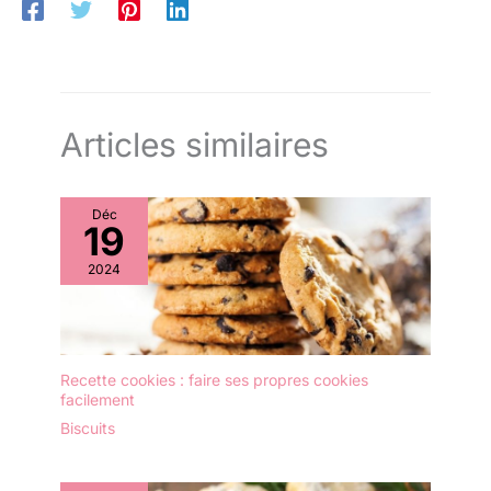
opaque et éclatante
L’encre ne traverse pas le
papier Largeur de trait
fine : 0,9-1,3 mm.
Articles similaires
Déc
19
2024
Recette cookies : faire ses propres cookies
facilement
Biscuits