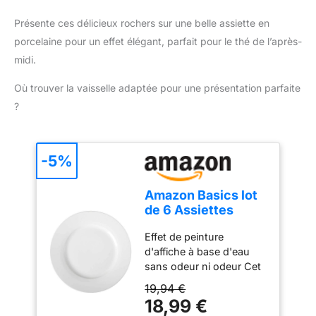
Présente ces délicieux rochers sur une belle assiette en
porcelaine pour un effet élégant, parfait pour le thé de l’après-
midi.
Où trouver la vaisselle adaptée pour une présentation parfaite
?
-5%
Amazon Basics lot
de 6 Assiettes
Plates en
Effet de peinture
Porcelaine, 26.67
d'affiche à base d'eau
cm
sans odeur ni odeur Cet
encre écrit sur la plupart
19,94 €
des surfaces. Papier,
18,99 €
carton, métal, plastique,