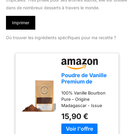
dans de nombreux desserts à travers le monde.
Imprimer
Où trouver les ingrédients spécifiques pour ma recette ?
Poudre de Vanille
Premium de
Madagascar - 100 g
100% Vanille Bourbon
- 100% Vanille
Pure – Origine
Bourbon Naturelle -
Madagascar - Issue
Arôme Intense &
exclusivement de
Parfum Gourmet -
15,90 €
gousses de vanille
Idéale Pâtisserie,
Bourbon de Madagascar,
Dessert & Cuisine -
reconnues dans le
Qualité