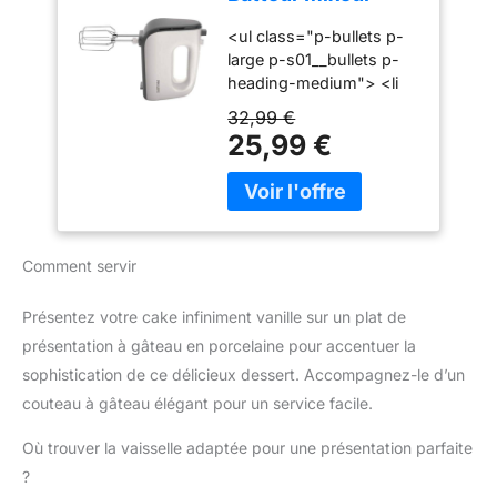
comme les pâtes
Puissance 450 W,
épaisses. Accessoires en
<ul class="p-bullets p-
Fouets Coniques
acier inoxydable durables
large p-s01__bullets p-
pour Pâte Aérée, 5
: Livré avec des fouets et
heading-medium"> <li
Vitesses + Turbo,
crochets pétrisseurs en
class="p-
Éjection Facile des
32,99 €
acier inoxydable pour
s01__bullet">450 W</li>
Accessoires, Clip
25,99 €
des performances fiables
<li class="p-
Attache-Cordon
et durables. Design
s01__bullet">5 vitesses
(HR3741/00)
ergonomique et facile
+ fonction Turbo</li> <li
d'utilisation : Poignée
class="p-
ergonomique et bouton
s01__bullet">Gris
d'éjection pratique pour
Comment servir
cachemire</li> </ul>
une utilisation
confortable et un
Présentez votre cake infiniment vanille sur un plat de
changement rapide des
présentation à gâteau en porcelaine pour accentuer la
accessoires. Compact et
pratique pour un usage
sophistication de ce délicieux dessert. Accompagnez-le d’un
quotidien : Léger, doté
couteau à gâteau élégant pour un service facile.
d'un câble de 1 mètre et
d'un design compact, ce
Où trouver la vaisselle adaptée pour une présentation parfaite
mixeur est facile à ranger
?
et parfait pour toutes vos