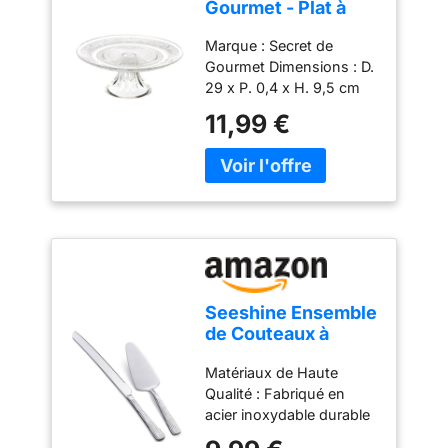
Gourmet - Plat à
Gâteau sur Pied
Marque : Secret de
Renaissance 29cm
Gourmet Dimensions : D.
Transparent
29 x P. 0,4 x H. 9,5 cm
Matière : Verre Coloris :
11,99 €
Transparent
Seeshine Ensemble
de Couteaux à
Gâteau Argent de
Matériaux de Haute
33 cm, Ensemble
Qualité : Fabriqué en
de Découpe en
acier inoxydable durable
Acier Inoxydable
et résistant à la rouille,
avec Couteau et