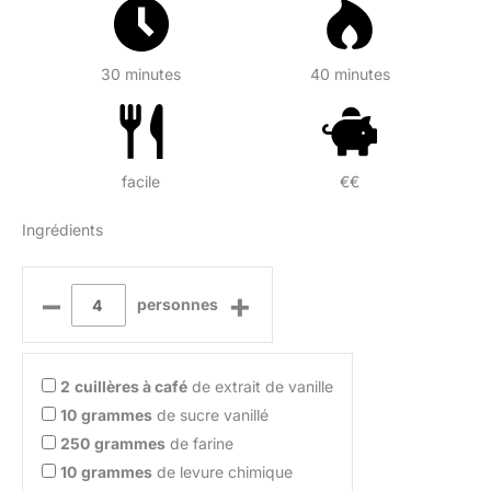
30 minutes
40 minutes
facile
€€
Ingrédients
–
+
personnes
2
cuillères à café
de extrait de vanille
10
grammes
de sucre vanillé
250
grammes
de farine
10
grammes
de levure chimique