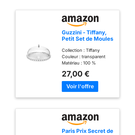
tâches de cuisine.
Guzzini - Tiffany,
Petit Set de Moules
à Gâteau -
Collection : Tiffany
Transparent, Ø 30 x
Couleur : transparent
h16 cm - 19950100
Matériau : 100 %
plastique Produit officiel
27,00 €
Guzzini, fabriqué en Italie
depuis 1912 Poids du
colis: 1.02 kilograms
Paris Prix Secret de