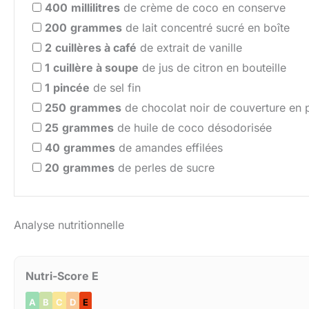
400
millilitres
de crème de coco en conserve
200
grammes
de lait concentré sucré en boîte
2
cuillères à café
de extrait de vanille
1
cuillère à soupe
de jus de citron en bouteille
1
pincée
de sel fin
250
grammes
de chocolat noir de couverture en p
25
grammes
de huile de coco désodorisée
40
grammes
de amandes effilées
20
grammes
de perles de sucre
Analyse nutritionnelle
Nutri-Score E
A
B
C
D
E