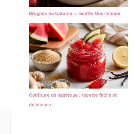
Brugnon au Caramel : recette Gourmande
Confiture de pastèque : recette facile et
délicieuse