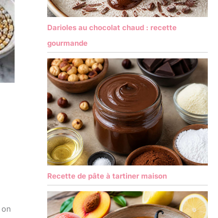
Darioles au chocolat chaud : recette
gourmande
Recette de pâte à tartiner maison
 on