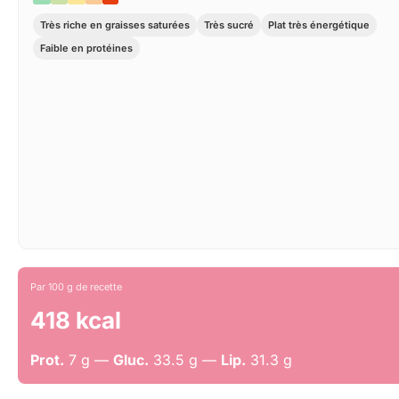
Très riche en graisses saturées
Très sucré
Plat très énergétique
Faible en protéines
Par 100 g de recette
418 kcal
Prot.
7 g —
Gluc.
33.5 g —
Lip.
31.3 g