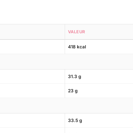
VALEUR
418 kcal
31.3 g
23 g
33.5 g