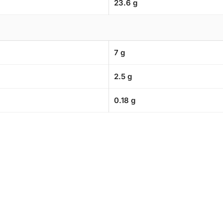
23.6 g
7 g
2.5 g
0.18 g