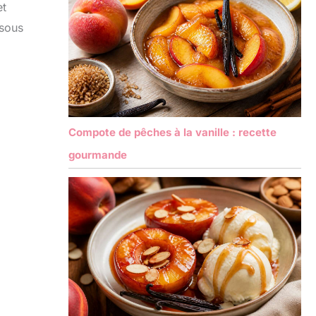
et
 sous
Compote de pêches à la vanille : recette
gourmande