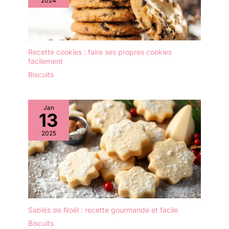
2024
consommés. Finition gris
français imprimée de
"Biscuits" : Il a fière allure
sur le comptoir de la
cuisine et vous saurez
Recette cookies : faire ses propres cookies
toujours ce qu'il contient.
facilement
Convient aux cuisines
Biscuits
modernes ou
traditionnelles Boîte à
biscuits en acier robuste
Jan
et pratique : 14,5 x 19
13
cm. Garantie de 12 mois
incluse
2025
Sablés de Noël : recette gourmande et facile
Biscuits