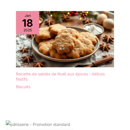
Jan
18
2025
Recette de sablés de Noël aux épices : délices
festifs
Biscuits