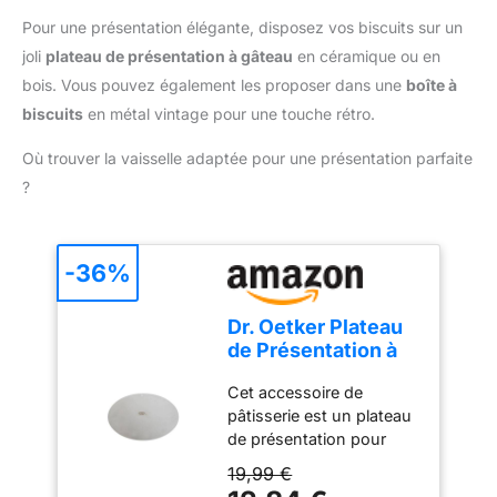
résistance à la rouille,
cercle à pâtisserie En
NETTOYER : compatible
Bords lisses et lave-
acier revêtu épaisseur
Pour une présentation élégante, disposez vos biscuits sur un
lave-vaisselle FABRIQUE
vaisselle sont sûrs
0.60mm, anti-adhésif,
joli
plateau de présentation à gâteau
en céramique ou en
EN France
Cadeau idéal: Cadeau
revêtement Skandia by
bois. Vous pouvez également les proposer dans une
boîte à
idéal pour un
Whitford pour une
biscuits
en métal vintage pour une touche rétro.
anniversaire, un
cuisson uniforme et
anniversaire et Pâques.
optimale des
Où trouver la vaisselle adaptée pour une présentation parfaite
Vous obtiendrez un kit
préparations Croustillant
?
complet de cuisson de
assuré par la perforation
gâteaux pour cuire
des plaques : l’air circule
n'importe quel gâteau en
plus facilement, la pâte
tant que débutant et
est plus dorée, plus
-36%
professionnel
croustillante Très bonne
résistance aux rayures,
Dr. Oetker Plateau
aux taches et jusqu’à
de Présentation à
une température de
Gâteau en Inox 32
230°C au four. Facile à
Cet accessoire de
cm
nettoyer : lavage à la
pâtisserie est un plateau
main avec du liquide
de présentation pour
vaisselle. Ne pas utiliser
gâteaux, tartes, pizzas et
d’objets tranchants
19,99 €
autres, il est idéal pour