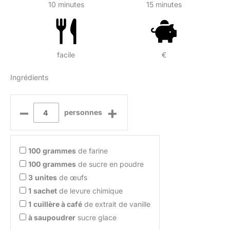
10 minutes
15 minutes
facile
€
Ingrédients
–
+
personnes
100
grammes
de farine
100
grammes
de sucre en poudre
3
unites
de œufs
1
sachet
de levure chimique
1
cuillère à café
de extrait de vanille
à saupoudrer
sucre glace