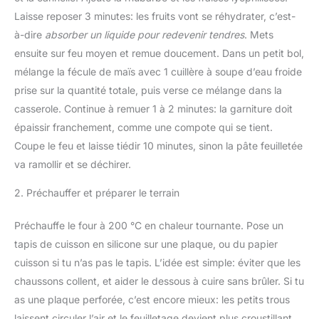
Laisse reposer 3 minutes: les fruits vont se réhydrater, c’est-
à-dire
absorber un liquide pour redevenir tendres
. Mets
ensuite sur feu moyen et remue doucement. Dans un petit bol,
mélange la fécule de maïs avec 1 cuillère à soupe d’eau froide
prise sur la quantité totale, puis verse ce mélange dans la
casserole. Continue à remuer 1 à 2 minutes: la garniture doit
épaissir franchement, comme une compote qui se tient.
Coupe le feu et laisse tiédir 10 minutes, sinon la pâte feuilletée
va ramollir et se déchirer.
2. Préchauffer et préparer le terrain
Préchauffe le four à 200 °C en chaleur tournante. Pose un
tapis de cuisson en silicone sur une plaque, ou du papier
cuisson si tu n’as pas le tapis. L’idée est simple: éviter que les
chaussons collent, et aider le dessous à cuire sans brûler. Si tu
as une plaque perforée, c’est encore mieux: les petits trous
laissent circuler l’air et le feuilletage devient plus croustillant.