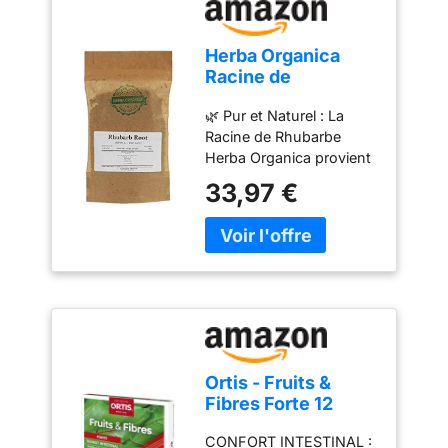
Herba Organica
Racine de
Rhubarbe Tisane -
🌿 Pur et Naturel : La
Rheum L - Rhubarb
Racine de Rhubarbe
Root Tea (100g)
Herba Organica provient
de plantes
33,97 €
rigoureusement
sélectionnées, sans
additifs, conservateurs ni
ingrédients artificiels. 🌿
Utilisation en Infusion : À
utiliser seule pour la
préparation d’une
infusion végétale, selon
vos envies. 🌿
Ortis - Fruits &
Préparation Simple :
Fibres Forte 12
Ajouter 1 à 2 cuillères à
Cubes -
café de Racine de
CONFORT INTESTINAL :
Complément