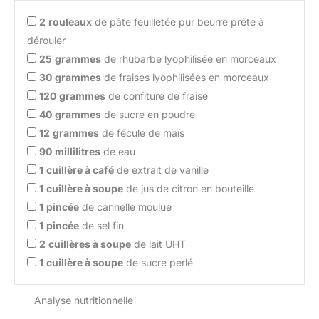
2
rouleaux
de pâte feuilletée pur beurre prête à
dérouler
25
grammes
de rhubarbe lyophilisée en morceaux
30
grammes
de fraises lyophilisées en morceaux
120
grammes
de confiture de fraise
40
grammes
de sucre en poudre
12
grammes
de fécule de maïs
90
millilitres
de eau
1
cuillère à café
de extrait de vanille
1
cuillère à soupe
de jus de citron en bouteille
1
pincée
de cannelle moulue
1
pincée
de sel fin
2
cuillères à soupe
de lait UHT
1
cuillère à soupe
de sucre perlé
Analyse nutritionnelle