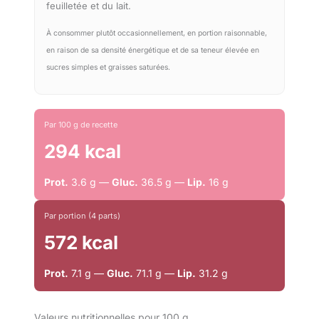
feuilletée et du lait.
À consommer plutôt occasionnellement, en portion raisonnable,
en raison de sa densité énergétique et de sa teneur élevée en
sucres simples et graisses saturées.
Par 100 g de recette
294 kcal
Prot.
3.6 g —
Gluc.
36.5 g —
Lip.
16 g
Par portion (4 parts)
572 kcal
Prot.
7.1 g —
Gluc.
71.1 g —
Lip.
31.2 g
Valeurs nutritionnelles pour 100 g