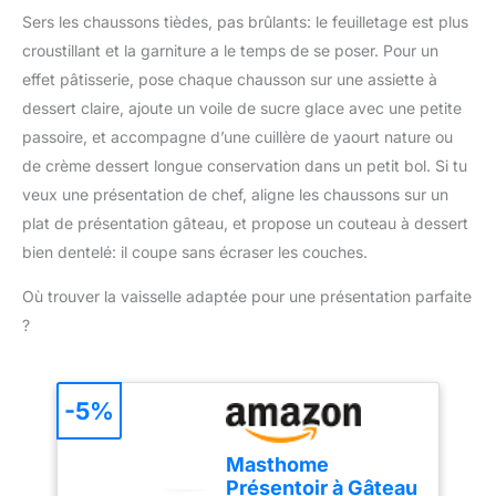
sulfurisé. Vous produirez
culinaire pendant
disposer sur un plateau
Sers les chaussons tièdes, pas brûlants: le feuilletage est plus
ainsi moins de déchets
longtemps. Le jaune
en support Compatibles
croustillant et la garniture a le temps de se poser. Pour un
et économiserez de
représente le beurre, le
avec les demi-plaques
l'argent sur le long terme.
effet pâtisserie, pose chaque chausson sur une assiette à
rouge représente la
de cuisson ; faciles à
⭐ Garantie Satisfaction :
dessert claire, ajoute un voile de sucre glace avec une petite
sauce à pizza et le vert
nettoyer Chaque tapis de
Nous sommes fiers de la
représente les légumes
cuisson mesure environ
passoire, et accompagne d’une cuillère de yaourt nature ou
qualité de notre tapis de
rôtis? Différentes tailles
29,5 x 42 cm
de crème dessert longue conservation dans un petit bol. Si tu
cuisson. Si pour quelque
sont prêtes à effectuer
veux une présentation de chef, aligne les chaussons sur un
raison que ce soit vous
différentes tâches. Soyez
n'en êtes pas satisfait,
plat de présentation gâteau, et propose un couteau à dessert
assuré, si vous n'êtes
contactez-nous pour
pas satisfait d'eux, nous
bien dentelé: il coupe sans écraser les couches.
que nous réglions le
vous fournirons une
problème.
Où trouver la vaisselle adaptée pour une présentation parfaite
solution parfaite. Alors
pourquoi attendre?
?
Agissez maintenant pour
obtenir un ensemble de
pinceaux à pâtisserie
-5%
barbecue!
Masthome
Présentoir à Gâteau