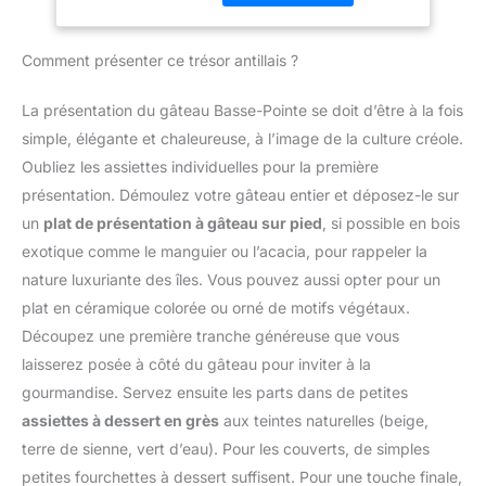
RANGER : Sa taille
coupe-faim exotique ! 👍
feuille de papier A4.
compacte facilite le
SACHET RECYCLABLE
FACILE À UTILISER : Un
rangement - idéal pour
250 G - Nos fruits secs
Comment présenter ce trésor antillais ?
seul bouton facile à
toute cuisine, du
sont conditionnés dans
utiliser pour 12 vitesses
comptoir au placard.
un généreux sachet
et une fonction
La présentation du gâteau Basse-Pointe se doit d’être à la fois
RÉPARABLE PENDANT 15
recyclable de 250 g.
pulsepour répondre à
simple, élégante et chaleureuse, à l’image de la culture créole.
ANS À UN PRIX
Profitez d'un rapport
tous vos besoins en
RAISONNABLE : Nous
Oubliez les assiettes individuelles pour la première
qualité/prix imbattable
matière de pâtisserie.
vous recommandons de
pour régaler famille et
présentation. Démoulez votre gâteau entier et déposez-le sur
S'ADAPTE ATOUS VOS
faire réparer votre produit
amis. ☀️ 🇫🇷 MARQUE
BESOINS EN PÂTISSERIE
un
plat de présentation à gâteau sur pied
, si possible en bois
dans notre réseau de 6
FRANÇAISE - SUN est
: 3 outils essentiels - un
exotique comme le manguier ou l’acacia, pour rappeler la
200 centres de
une PME familiale
fouet pour les œufs, un
réparation dans le
nature luxuriante des îles. Vous pouvez aussi opter pour un
indépendante, spécialiste
batteur pour les gâteaux
monde entier pour qu'il
plat en céramique colorée ou orné de motifs végétaux.
des fruits secs depuis
et un crochet pétrinpour
dure plus longtemps.
plus de 40 ans.
les brioches et les pâtes
Découpez une première tranche généreuse que vous
Convivialité, plaisir et
brisées. FACILE À
laisserez posée à côté du gâteau pour inviter à la
goût des produits
RANGER : Sa taille
gourmandise. Servez ensuite les parts dans de petites
naturels sont notre
compacte facilite le
assiettes à dessert en grès
aux teintes naturelles (beige,
métier ! Nourris d’un
rangement - idéal pour
soleil généreux, nos
terre de sienne, vert d’eau). Pour les couverts, de simples
toute cuisine, du
produits sont
comptoir au placard.
petites fourchettes à dessert suffisent. Pour une touche finale,