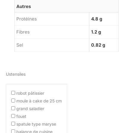
Autres
Protéines
4.8 g
Fibres
1.2 g
Sel
0.82 g
Ustensiles
robot pâtissier
moule à cake de 25 cm
grand saladier
fouet
spatule type maryse
balance de cuisine