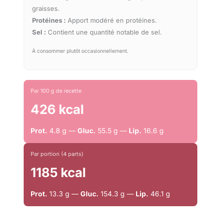
graisses.
Protéines :
Apport modéré en protéines.
Sel :
Contient une quantité notable de sel.
À consommer plutôt occasionnellement.
Par 100 g de recette
426 kcal
Prot.
4.8 g —
Gluc.
55.5 g —
Lip.
16.6 g
Par portion (4 parts)
1185 kcal
Prot.
13.3 g —
Gluc.
154.3 g —
Lip.
46.1 g