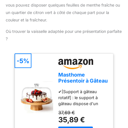
soigneusement sourcés
RÉPARABLE PENDANT 15
vous pouvez disposer quelques feuilles de menthe fraîche ou
à travers le monde et
ANS À UN PRIX
un quartier de citron vert à côté de chaque part pour la
emballés dans nos
RAISONNABLE : Nous
ateliers en France, près
couleur et la fraîcheur.
vous recommandons de
de Marseille (13).
faire réparer votre produit
Où trouver la vaisselle adaptée pour une présentation parfaite
dans notre réseau de 6
200 centres de
?
réparation dans le
monde entier pour qu'il
dure plus longtemps.
-5%
Masthome
Présentoir à Gâteau
Sur Pied avec
✔[Support à gâteau
Couvercle, 6in1
rotatif] : le support à
Cloche à Gâteaux
gâteau dispose d'un
Multifonctionelle,
plateau rotatif intégré qui
Support Gâteau en
37,69 €
vous permet d'ajuster
Bois Rotatif pour
35,89 €
facilement la position du
Pâtisserie/Desserts
gâteau. Vous pouvez voir