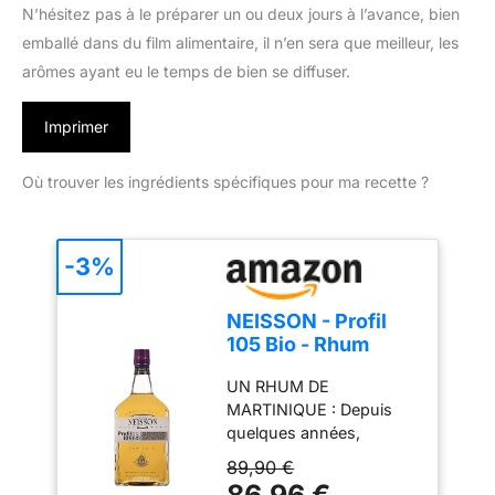
N’hésitez pas à le préparer un ou deux jours à l’avance, bien
emballé dans du film alimentaire, il n’en sera que meilleur, les
arômes ayant eu le temps de bien se diffuser.
Imprimer
Où trouver les ingrédients spécifiques pour ma recette ?
-3%
NEISSON - Profil
105 Bio - Rhum
Agricole Ambré -
UN RHUM DE
Origine : Martinique
MARTINIQUE : Depuis
- 53,3% Alcool -
quelques années,
Notes épicées et
Neisson a fait évoluer
fruitées - 70cl
89,90 €
son expertise dans
86,96 €