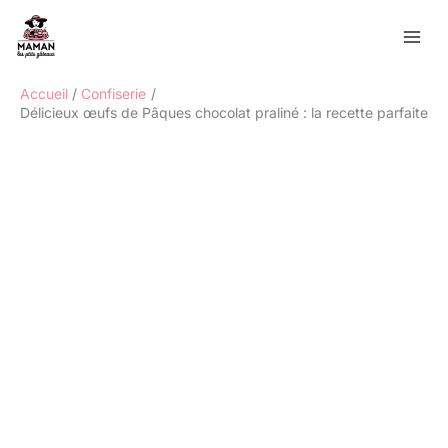
Aller
Rechercher
au
contenu
Accueil
Confiserie
Délicieux œufs de Pâques chocolat praliné : la recette parfaite