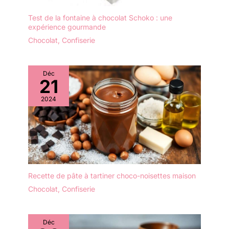
Test de la fontaine à chocolat Schoko : une
expérience gourmande
Chocolat
,
Confiserie
Déc
21
2024
Recette de pâte à tartiner choco-noisettes maison
Chocolat
,
Confiserie
Déc