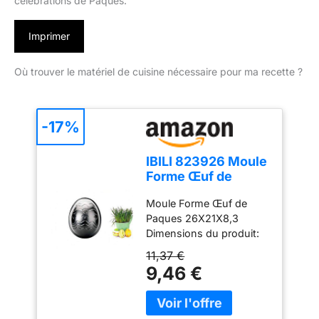
célébrations de Pâques.
Imprimer
Où trouver le matériel de cuisine nécessaire pour ma recette ?
-17%
IBILI 823926 Moule
Forme Œuf de
Paque Papier Noir
Moule Forme Œuf de
22,5 x 12 x 28,5 cm
Paques 26X21X8,3
Dimensions du produit:
22.5 x 12 x 28.5 cm
11,37 €
Couleur du produit: Noir
9,46 €
Garantie de 2 ans