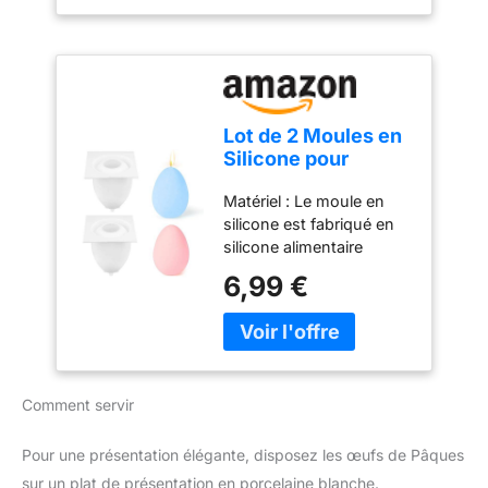
Lot de 2 Moules en
Silicone pour
Pâques - Bougies
Matériel : Le moule en
en Forme d'Œufs,
silicone est fabriqué en
Moule à Œufs de
silicone alimentaire
Pâques
durable, qui est doux,
6,99 €
lisse, durable, flexible et
réutilisable. Le moule en
silicone pour bougies
peut être utilisé pour
fabriquer des bougies
Comment servir
parfumées, des savons
et des décorations en
résine époxy. Le silicone
Pour une présentation élégante, disposez les œufs de Pâques
de moulage est fabriqué
sur un plat de présentation en porcelaine blanche.