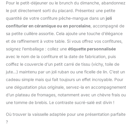
devenant un atout
trop ou pas assez cuits.
Pour le petit-déjeuner ou le brunch du dimanche, abandonnez
cm, suffisamment longue
Gousses de Vanille
précieux pour votre
25CM SONDE LONGUE
pour éviter de vous
le pot directement sorti du placard. Présentez une petite
collection. Notre
EN ACIER INOXYDABLE:
brûler les mains pendant
quantité de votre confiture pêche-mangue dans un
joli
casserole en cuivre
Équipé d'une sonde
la mesure ; plage de
apportera la touche finale
température cuisine de
confiturier en céramique ou en porcelaine
, accompagné de
température : -50 ℃ ~
parfaite à votre cuisine.
haute qualité, il permet
sa petite cuillère assortie. Cela ajoute une touche d’élégance
300 ℃ Économie
Cet ustensile polyvalent
de mesurer en
d'énergie : Fonction
et de raffinement à votre table. Si vous offrez vos confitures,
est conçu pour les
profondeur sans risquer
d'arrêt automatique
soignez l’emballage : collez une
étiquette personnalisée
passionnés de cuisine,
de vous brûler les mains.
intégrée, le thermometre
les gourmets et les
Idéal pour les grandes
avec le nom de la confiture et la date de fabrication, puis
patisserie s'éteindra
familles qui aiment
casseroles, la friture de
coiffez le couvercle d’un petit carré de tissu (vichy, toile de
automatiquement après
partager des repas,
bonbons, le sucre et la
10 minutes d'inactivité ;
jute…) maintenu par un joli ruban ou une ficelle de lin. C’est un
sublimant ainsi votre
préparation de yaourts
et il peut basculer entre
cadeau simple mais qui fait toujours un effet incroyable. Pour
expérience culinaire. Que
en toute sécurité. ÉCRAN
Celsius et Fahrenheit lors
ce soit pour la cuisine de
une dégustation plus originale, servez-la en accompagnement
ROTATIF ET LISIBLE:
de la mesure de la
tous les jours ou pour
L'affichage numérique de
d’un plateau de fromages, notamment avec un chèvre frais ou
température. Plusieurs
recevoir des invités, c'est
ce thermomètre
une tomme de brebis. Le contraste sucré-salé est divin !
Méthodes de Stockage :
un choix idéal, alliant
alimentaire peut être
Les thermometre
esthétique et
tourné pour une lecture
Où trouver la vaisselle adaptée pour une présentation parfaite
cuisson à lecture
performance supérieure :
facile sous n'importe
instantanée ont des
?
un indispensable pour
quel angle. Vous pouvez
trous de suspension, qui
ceux qui recherchent
surveiller la température