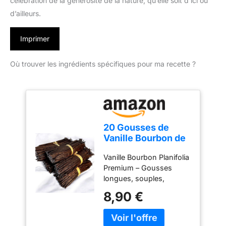
célébration de la générosité de la nature, qu’elle soit d’ici ou
d’ailleurs.
Imprimer
Où trouver les ingrédients spécifiques pour ma recette ?
20 Gousses de
Vanille Bourbon de
Madagascar - 14
Vanille Bourbon Planifolia
cm - Taille M -
Premium – Gousses
Planifolia "Réserve
longues, souples,
Prestige" - Qualité
charnues et
Premium -
8,90 €
naturellement riches en
Savoureuses et
vanilline. Arôme
Aromatiques -
Exceptionnel – Notes
100% Naturelles -