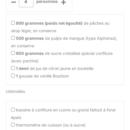
–
+
personnes
800
grammes (poids net égoutté)
de pêches au
sirop léger, en conserve
500
grammes
de pulpe de mangue (type Alphonso),
en conserve
650
grammes
de sucre cristallisé spécial confiture
(avec pectine)
1
demi
de jus de citron jaune en bouteille
1
gousse de vanille Bourbon
Ustensiles
bassine à confiture en cuivre ou grand faitout à fond
épais
thermomètre de cuisson (ou à sucre)