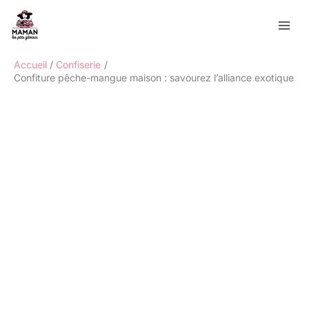
Aller
Rechercher
au
contenu
Accueil
Confiserie
Confiture pêche-mangue maison : savourez l’alliance exotique