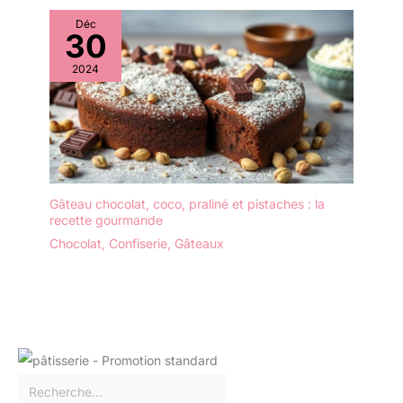
pas glisser, assurant une
Déc
fermeture sécurisée. UN
30
ATOUT SUR VOTRE
TABLE : La boîte à
2024
fromage Pebbly ajoute
sur votre table une
touche élégante et
naturelle lorsque vous
servez le fromage à vos
invités. Ses matériaux, le
verre et le bambou,
Gâteau chocolat, coco, praliné et pistaches : la
apportent chaleur et
recette gourmande
délicatesse, tout en
Chocolat
,
Confiserie
,
Gâteaux
restant pratiques et de
qualité. ENTRETIEN :
Lavage à la main.