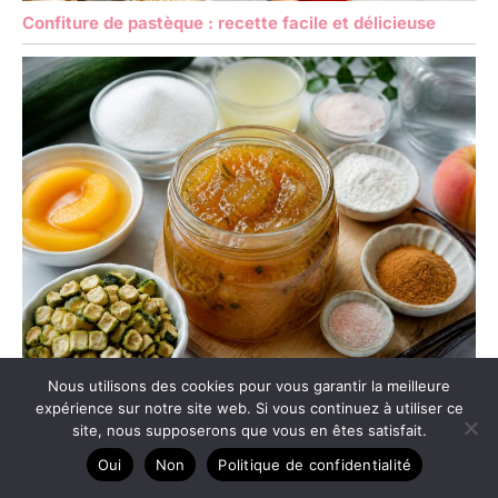
Confiture de pastèque : recette facile et délicieuse
Recette de confiture courgettes et pêches maison
Nous utilisons des cookies pour vous garantir la meilleure
expérience sur notre site web. Si vous continuez à utiliser ce
site, nous supposerons que vous en êtes satisfait.
Oui
Non
Politique de confidentialité
Copyright © 2026 Maman les ptits gâteaux