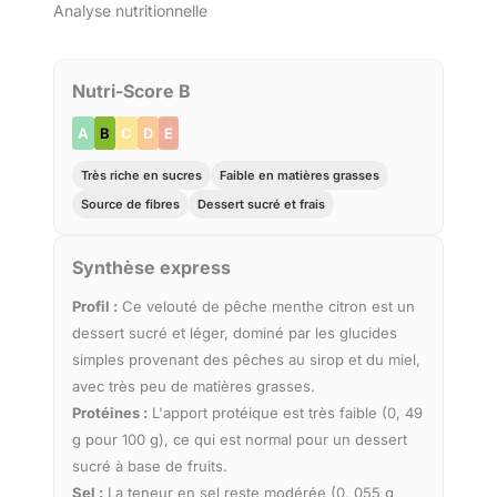
Analyse nutritionnelle
Nutri-Score B
A
B
C
D
E
Très riche en sucres
Faible en matières grasses
Source de fibres
Dessert sucré et frais
Synthèse express
Profil :
Ce velouté de pêche menthe citron est un
dessert sucré et léger, dominé par les glucides
simples provenant des pêches au sirop et du miel,
avec très peu de matières grasses.
Protéines :
L'apport protéique est très faible (0, 49
g pour 100 g), ce qui est normal pour un dessert
sucré à base de fruits.
Sel :
La teneur en sel reste modérée (0, 055 g