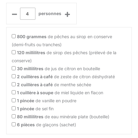
–
+
personnes
800
grammes
de pêches au sirop en conserve
(demi-fruits ou tranches)
120
millilitres
de sirop des pêches (prélevé de la
conserve)
30
millilitres
de jus de citron en bouteille
2
cuillères à café
de zeste de citron déshydraté
2
cuillères à café
de menthe séchée
1
cuillère à soupe
de miel liquide en flacon
1
pincée
de vanille en poudre
1
pincée
de sel fin
80
millilitres
de eau minérale plate (bouteille)
6
pièces
de glaçons (sachet)