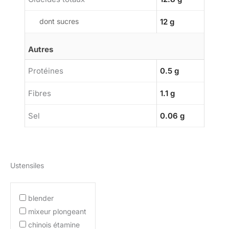
dont sucres
12 g
Autres
Protéines
0.5 g
Fibres
1.1 g
Sel
0.06 g
Ustensiles
blender
mixeur plongeant
chinois étamine