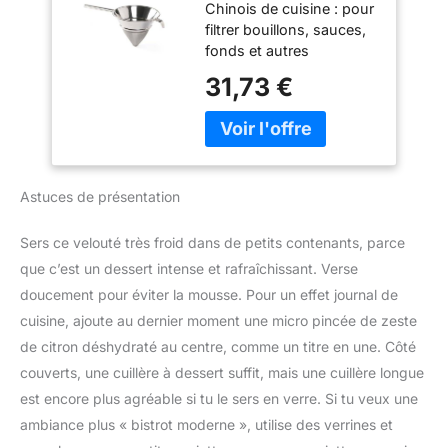
réparateurs dans le
Chinois de cuisine : pour
⌀205x(H)170mm,
fabriqué en fer blanc, un
monde, pour contribuer
filtrer bouillons, sauces,
longueur du
matériau traditionnel,
à la protection de
fonds et autres
manche 230mm,
robuste et sain,
l’environnement et à la
préparations liquides
acier inoxydable
31,73 €
recyclable indéfiniment.
réduction des déchets
Maille fine : permet de
Gobel travaille un acier
FACILE À NETTOYER :
retenir les particules et
de 5/10ème et une
Pièces amovibles
impuretés pour un
couche d'étain
résistantes au lave-
résultat plus homogène
exceptionnellement
vaisselle pour une
Forme conique : favorise
épaisse (8,4 g/m²), gage
Astuces de présentation
utilisation quotidienne
l’écoulement des liquides
de durabilité. UNE TOILE
sans effort CONTENU
et facilite le filtrage de
FINE ET RÉSISTANTE : Il
DANS LA BOÎTE : Pied
petites quantités
Sers ce velouté très froid dans de petits contenants, parce
est doté d'un cône de
mixeur Moulinex
Utilisation pratique :
que c’est un dessert intense et rafraîchissant. Verse
toile fine en inox 304,
Turbomix, gobelet de
équipée d’un long
tissée avec une
doucement pour éviter la mousse. Pour un effet journal de
800 ml
manche et d’un crochet
ouverture de 0,45 x 0,45
cuisine, ajoute au dernier moment une micro pincée de zeste
de support pour un
mm. La toile est fixée au
positionnement sur les
de citron déshydraté au centre, comme un titre en une. Côté
corps par un double
récipients Détails
couverts, une cuillère à dessert suffit, mais une cuillère longue
sertissage pour une
techniques : compatible
robustesse extrême.
est encore plus agréable si tu le sers en verre. Si tu veux une
lave-vaisselle, épaisseur
RENFORT ET CROCHET
ambiance plus « bistrot moderne », utilise des verrines et
du matériau 0,8 mm,
D'UN SEUL TENANT : Le