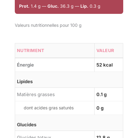
Prot.
1.4 g —
Gluc.
36.3 g —
Lip.
0.3 g
Valeurs nutritionnelles pour 100 g
NUTRIMENT
VALEUR
Énergie
52 kcal
Lipides
Matières grasses
0.1 g
dont acides gras saturés
0 g
Glucides
Glucides totaux
12.8 g