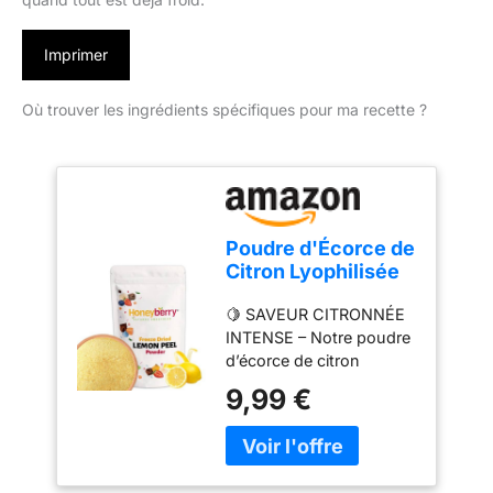
Imprimer
Où trouver les ingrédients spécifiques pour ma recette ?
Poudre d'Écorce de
Citron Lyophilisée
100g – Poudre de
🍋 SAVEUR CITRONNÉE
Zeste de Citron
INTENSE – Notre poudre
Déshydraté -
d’écorce de citron
Poudre de Fruits
lyophilisée apporte la
Lyophilisée pour
9,99 €
fraîcheur et l’acidité
Pâtisseries,
naturelle du citron
Smoothies, Yaourts
directement dans votre
et Thé – Naturelle
cuisine. Idéale pour
Sans