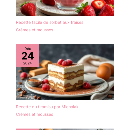
produisant pas de
inoxydable de qualité
résidus ou d'odeurs. Le
supérieure, ce qui les
matériau de haute qualité
rend durables,
des cuillere a glace
résistantes à la rouille et
Recette facile de sorbet aux fraises
garantit une durabilité
non toxiques. Le
Crèmes et mousses
suffisante pour des
polissage miroir crée une
années d'utilisation
surface brillante et des
quotidienne sans se
bords lisses,
Déc
décolorer ni s'écailler.
24
garantissant une prise en
Aspect classique et poli
main confortable et sans
miroir: Nos cuillère à
2024
danger pour la bouche.
glace de haute qualité
【Prise en main
sont soigneusement
confortable】 Ces
conçues pour ajouter de
cuillères de 23 cm de
l'élégance et de la
long sont fabriquées en
sophistication à votre
acier inoxydable avec
table. La finition miroir
des bords
lustrée et le design
Recette du tiramisu par Michalak
soigneusement arrondis
classique conviennent à
pour une prise en main
Crèmes et mousses
tous les styles de
confortable. Que vous
couverts de cuisine et
les utilisiez comme
sont appréciés par la