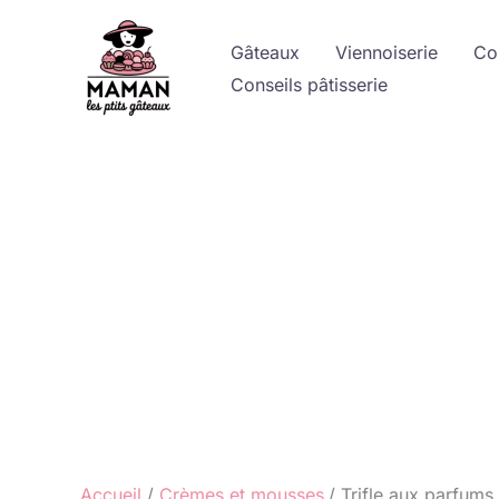
Aller
au
Gâteaux
Viennoiserie
Co
contenu
Conseils pâtisserie
Accueil
Crèmes et mousses
Trifle aux parfums