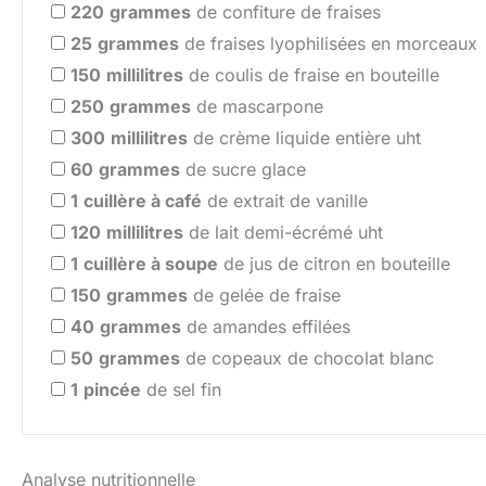
220
grammes
de confiture de fraises
25
grammes
de fraises lyophilisées en morceaux
150
millilitres
de coulis de fraise en bouteille
250
grammes
de mascarpone
300
millilitres
de crème liquide entière uht
60
grammes
de sucre glace
1
cuillère à café
de extrait de vanille
120
millilitres
de lait demi-écrémé uht
1
cuillère à soupe
de jus de citron en bouteille
150
grammes
de gelée de fraise
40
grammes
de amandes effilées
50
grammes
de copeaux de chocolat blanc
1
pincée
de sel fin
Analyse nutritionnelle