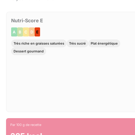
Nutri-Score E
A
B
C
D
E
Très riche en graisses saturées
Très sucré
Plat énergétique
Dessert gourmand
Par 100 g de recette