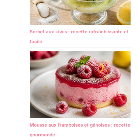
Sorbet aux kiwis : recette rafraîchissante et
facile
Mousse aux framboises et génoises : recette
gourmande