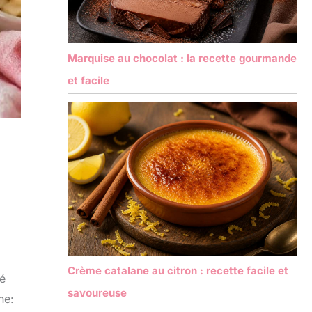
Marquise au chocolat : la recette gourmande
et facile
Crème catalane au citron : recette facile et
té
savoureuse
ne: