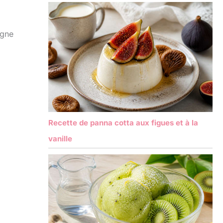
igne
Recette de panna cotta aux figues et à la
vanille