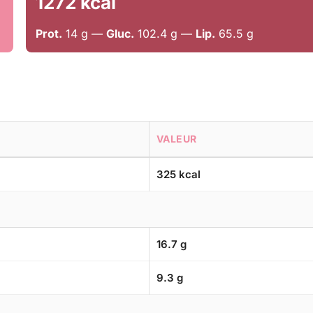
1272 kcal
Prot.
14 g —
Gluc.
102.4 g —
Lip.
65.5 g
VALEUR
325 kcal
16.7 g
9.3 g