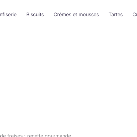
nfiserie
Biscuits
Crèmes et mousses
Tartes
C
 de fraises : recette gourmande