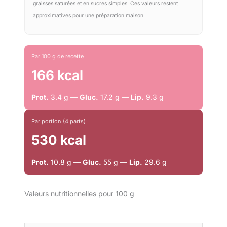
graisses saturées et en sucres simples. Ces valeurs restent
approximatives pour une préparation maison.
Par 100 g de recette
166 kcal
Prot.
3.4 g —
Gluc.
17.2 g —
Lip.
9.3 g
Par portion (4 parts)
530 kcal
Prot.
10.8 g —
Gluc.
55 g —
Lip.
29.6 g
Valeurs nutritionnelles pour 100 g