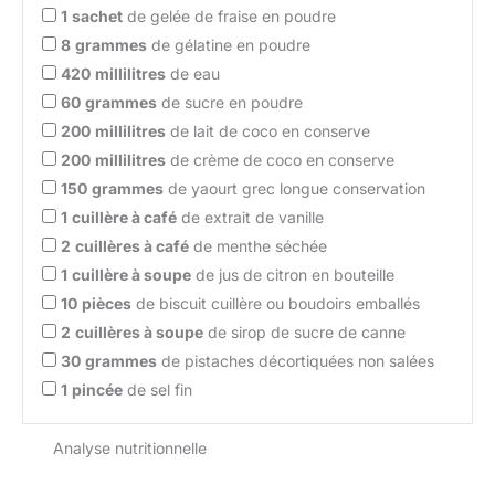
1
sachet
de gelée de fraise en poudre
8
grammes
de gélatine en poudre
420
millilitres
de eau
60
grammes
de sucre en poudre
200
millilitres
de lait de coco en conserve
200
millilitres
de crème de coco en conserve
150
grammes
de yaourt grec longue conservation
1
cuillère à café
de extrait de vanille
2
cuillères à café
de menthe séchée
1
cuillère à soupe
de jus de citron en bouteille
10
pièces
de biscuit cuillère ou boudoirs emballés
2
cuillères à soupe
de sirop de sucre de canne
30
grammes
de pistaches décortiquées non salées
1
pincée
de sel fin
Analyse nutritionnelle