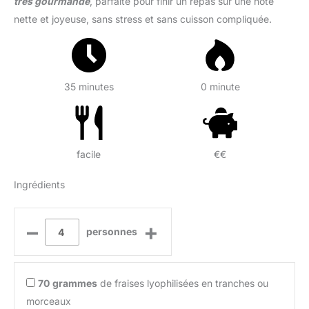
très gourmande
, parfaite pour finir un repas sur une note
nette et joyeuse, sans stress et sans cuisson compliquée.
35 minutes
0 minute
facile
€€
Ingrédients
–
+
personnes
70
grammes
de fraises lyophilisées en tranches ou
morceaux