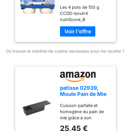
Les 4 pots de 150 g
CCDD-bovinX
nutriScore_B
Où trouver le matériel de cuisine nécessaire pour ma recette ?
patisse 02939,
Moule Pain de Mie
Avec Couvercle,
Cuisson parfaite et
Moule Cake, Acier
homogène du pain de
Revêtu, Anti-
mie grâce à son
Adhésif sans PFAS,
couvercle qui retient
20 cm, Anthracite
25,45 €
humidité et chaleur,