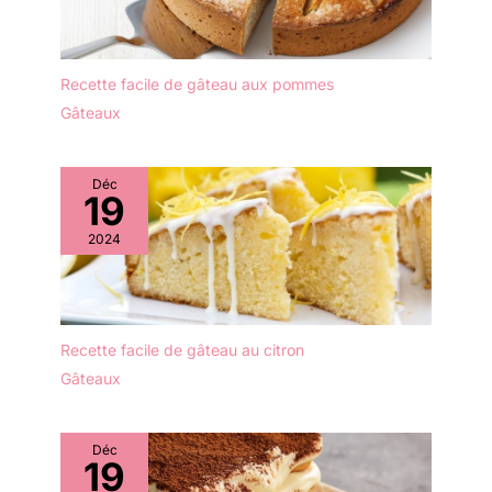
une variété de teintes
sans vaisselle cassée ou
bleues pour créer une
endommagée. Faciles à
ambiance maritime
nettoyer et à ranger : nos
fascinante. Parfait donne
Recette facile de gâteau aux pommes
assiettes à dessert
à votre table non
Gâteaux
blanches ont une
seulement un accroche-
surface lisse et élégante
regard absolu, mais
et sont faciles à nettoyer
aussi une atmosphère
avec du liquide vaisselle
Déc
harmonieuse. Idée
19
et de l'eau chaude ou
cadeau impressionnante
passent au lave-
: en tant que cadeau
2024
vaisselle. Ils sont
décent, ce superbe
empilables pour
service de vaisselle est
économiser de l'espace
idéal pour votre maison,
et offrent ainsi une
bureau, bar, etc. Le
manipulation
Recette facile de gâteau au citron
service combiné Bonita
confortable. Élégantes et
est parfait pour tous les
Gâteaux
pratiques : ces assiettes
âges, familles et amis.
à dessert en céramique
Emballage sûr et solide.
ont une forme ronde
Pour chaque problème,
Déc
intemporelle qui se marie
19
nous offrons des
merveilleusement bien