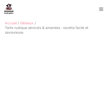
Aller
Rechercher
au
contenu
Accueil
Gâteaux
Tarte rustique abricots & amandes : recette facile et
savoureuse