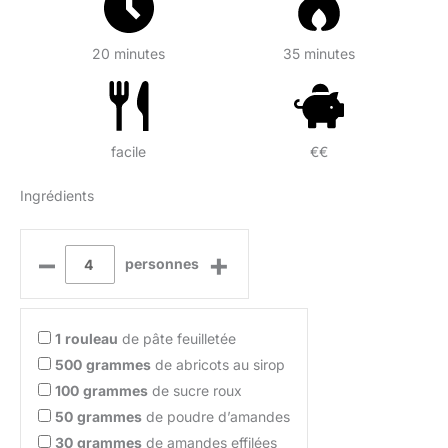
20 minutes
35 minutes
facile
€€
Ingrédients
–
+
personnes
1
rouleau
de pâte feuilletée
500
grammes
de abricots au sirop
100
grammes
de sucre roux
50
grammes
de poudre d’amandes
30
grammes
de amandes effilées