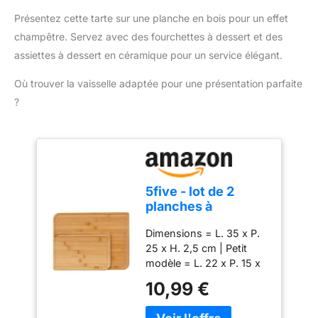
Présentez cette tarte sur une planche en bois pour un effet
champêtre. Servez avec des fourchettes à dessert et des
assiettes à dessert en céramique pour un service élégant.
Où trouver la vaisselle adaptée pour une présentation parfaite
?
5five - lot de 2
planches à
découper bambou
Dimensions = L. 35 x P.
25 x H. 2,5 cm | Petit
modèle = L. 22 x P. 15 x
H. 1,1cm | Grand modèle
10,99 €
= L. 35 x P. 25 x H.
1,4cm | Poids = 1.054 kg