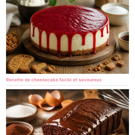
s'adaptent à toutes les
assiettes et offrent à
vous, à votre famille et à
vos invités une
expérience de repas
agréable.
Recette de cheesecake facile et savoureux