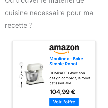
Où trouver le matériel de
cuisine nécessaire pour ma
recette ?
Moulinex - Bake
Simple Robot
Pâtissier compact
COMPACT : Avec son
fouet, batteur et
design compact, le robot
crochet
pâtissierBake
Simples'adapte
104,99 €
parfaitement à toutes les
cuisines - sataillen'est
pas plus grande qu'une