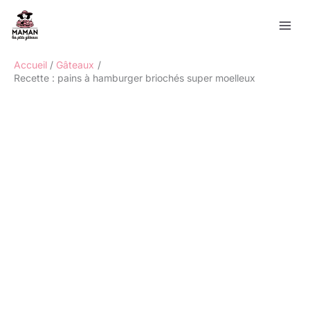
Aller
Rechercher
au
contenu
Accueil
Gâteaux
Recette : pains à hamburger briochés super moelleux