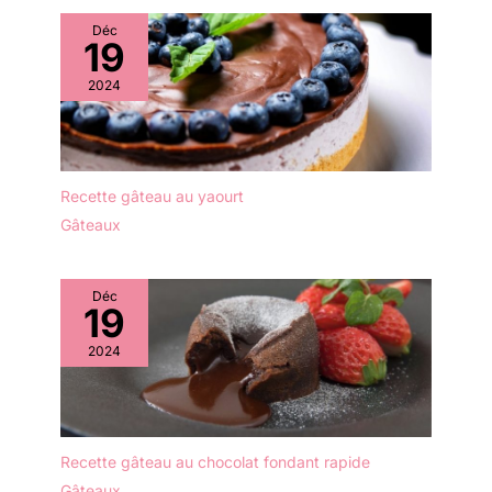
taches, ce qui le rend
fonction, les bords
facile à nettoyer et garde
Déc
incurvés de ces belles
19
la cuisine impeccable.
assiettes aident à
Économisez du temps et
empêcher les aliments de
2024
mettez cet ensemble de
glisser ou les
plateaux au lave-
déversements de
vaisselle ou essuyez-le
liquides. Impressionnez
simplement avec de l'eau
sans saleté : Fatigué de
savonneuse.
Recette gâteau au yaourt
frotter et de tremper ?
POLYVALENT : avec un
Chaque plateau
Gâteaux
grain attrayant, ce
alimentaire possède une
magnifique plateau
couche résistante aux
naturel donne une
taches, ce qui le rend
Déc
touche chaleureuse et
19
facile à nettoyer et
riche à toute table ou
permet de garder la
présentation de
2024
cuisine impeccable sans
nourriture pour toute
effort. Gagnez du temps
occasion. Utilisez-le
et placez cet ensemble
dans votre cuisine pour
de vaisselle au lave-
la décoration, comme
vaisselle ou nettoyez-le
Recette gâteau au chocolat fondant rapide
assiette pour les fêtes,
simplement avec un peu
buffet, barbecue, tout
Gâteaux