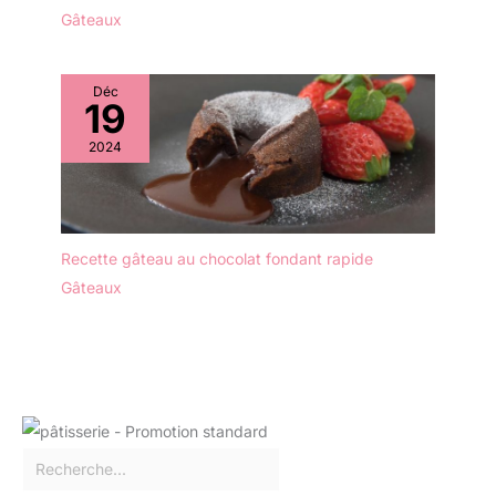
de place et prennent peu
Gâteaux
de place dans le placard
de la cuisine. La surface
lisse résiste aux rayures
Déc
et se nettoie facilement à
19
la main ou au lave-
2024
vaisselle Cadeau parfait -
le set assiette émaillées
blanches est emballé de
manière incassable et
convient parfaitement
Recette gâteau au chocolat fondant rapide
comme cadeau pour la
Gâteaux
famille ou les amis - idéal
pour les inaugurations,
les mariages, les fêtes de
famille ou les restaurants