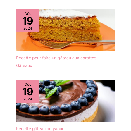
faïence ou la mélamine.
Les assiettes passent au
Déc
lave-vaisselle, au micro-
19
ondes, au four et au
2024
réfrigérateur - parfaites
pour les ménages
modernes Design anti-
fuite - chaque assiettes
porcelaine mesure 26 x
Recette pour faire un gâteau aux carottes
26 x 2 cm - idéal pour
Gâteaux
servir des pâtes, des
salades ou des plats en
sauce. Le bord
légèrement surélevé
Déc
19
empêche la vinaigrette, la
sauce ou les restes de
2024
nourriture de s'écouler
Facile à entretenir &
empilable - nos assiettes
en porcelaine sont
empilables pour un gain
Recette gâteau au yaourt