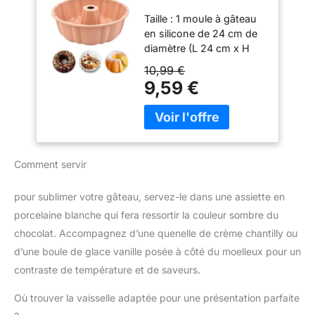
Cake 24 cm, Moulel
de 2,5 g, diamètre : en
Taille : 1 moule à gâteau
Kouglof Silicone
haut : 7 cm diamètre bas :
en silicone de 24 cm de
4,4 cm
diamètre (L 24 cm x H
8,8 cm) ; ce moule à
10,99 €
gâteau n'est pas collant,
9,59 €
facile à enlever, vous
pouvez le nettoyer en
quelques secondes (à la
main ou au lave-
vaisselle). Silicone de
Comment servir
qualité supérieure : le
moule à gugelhupf est
fabriqué en silicone
pour sublimer votre gâteau, servez-le dans une assiette en
alimentaire de qualité
porcelaine blanche qui fera ressortir la couleur sombre du
supérieure. Sans BPA,
chocolat. Accompagnez d’une quenelle de crème chantilly ou
résistance à la chaleur
d’une boule de glace vanille posée à côté du moelleux pour un
(-45 °C à 230 °C). Le
moule à gugelhupf est
contraste de température et de saveurs.
parfait pour les
Où trouver la vaisselle adaptée pour une présentation parfaite
occasions spéciales
comme les fêtes, les