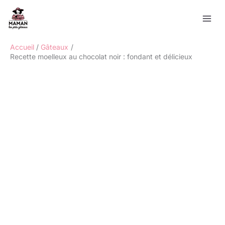
Aller
Rechercher
au
contenu
Accueil
Gâteaux
Recette moelleux au chocolat noir : fondant et délicieux