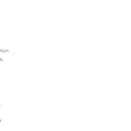
tion
e,
.
e