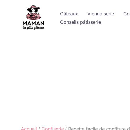
Aller
au
Gâteaux
Viennoiserie
Co
contenu
Conseils pâtisserie
Accueil
Confiserie
Recette facile de confiture