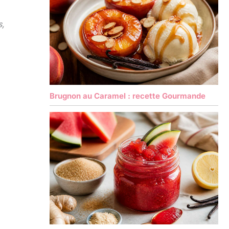
s,
Brugnon au Caramel : recette Gourmande