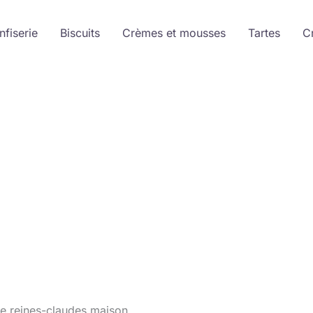
nfiserie
Biscuits
Crèmes et mousses
Tartes
C
 de reines-claudes maison