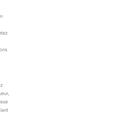
un
etez
lons
ez
ueur,
usse
iant