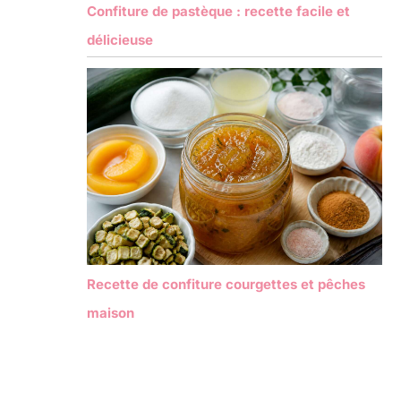
Confiture de pastèque : recette facile et
délicieuse
Recette de confiture courgettes et pêches
maison