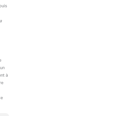
puis
a
e
 un
ent à
re
Ce