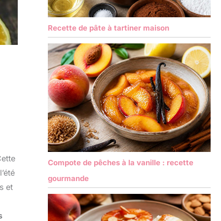
Recette de pâte à tartiner maison
Cette
Compote de pêches à la vanille : recette
l’été
gourmande
s et
s