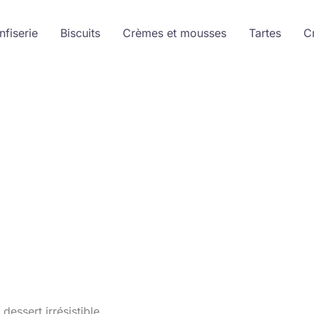
nfiserie
Biscuits
Crèmes et mousses
Tartes
C
dessert irrésistible