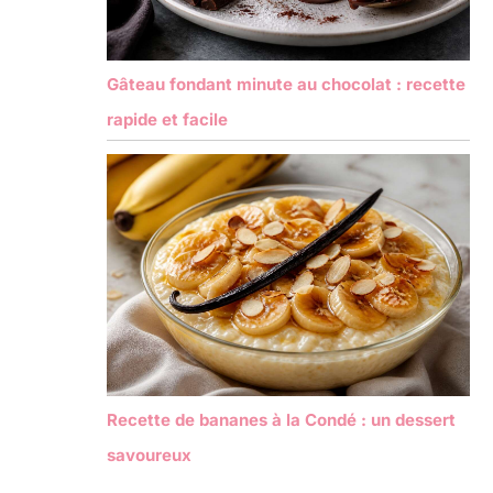
Gâteau fondant minute au chocolat : recette
rapide et facile
Recette de bananes à la Condé : un dessert
savoureux