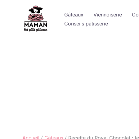
Aller
au
Gâteaux
Viennoiserie
Co
contenu
Conseils pâtisserie
Accueil
Gâteaux
Recette du Royal Chocolat : le 