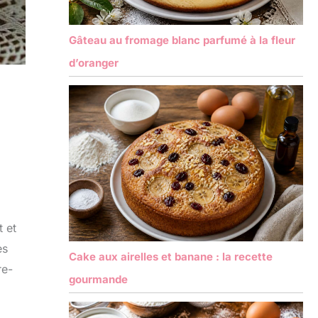
Gâteau au fromage blanc parfumé à la fleur
d’oranger
t et
es
Cake aux airelles et banane : la recette
re-
gourmande