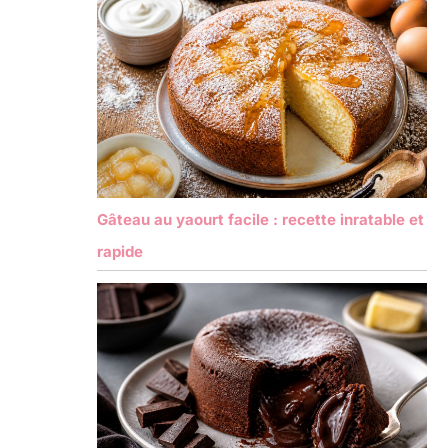
Gâteau au yaourt facile : recette inratable et
rapide