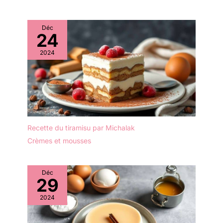
autres préparations
cuisines et appartements
maison. ✔ POLYVALENT
POUR LA DÉCORATION:
Déc
24
Utilisez-le également
comme plateau décoratif
2024
pour bougies, vases,
compositions florales ou
décorations saisonnières
sur une table à manger,
une table basse ou un
buffet. ✔ VERRE
RÉSISTANT ET
Recette du tiramisu par Michalak
ENTRETIEN FACILE:
Fabriqué en verre
Crèmes et mousses
transparent de qualité, ce
plat de service est
durable, stable et facile à
Déc
29
nettoyer pour une
utilisation quotidienne ou
2024
lors de réceptions et
événements.