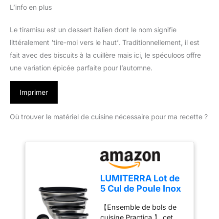
L’info en plus
Le tiramisu est un dessert italien dont le nom signifie
littéralement ‘tire-moi vers le haut’. Traditionnellement, il est
fait avec des biscuits à la cuillère mais ici, le spéculoos offre
une variation épicée parfaite pour l’automne.
Imprimer
Où trouver le matériel de cuisine nécessaire pour ma recette ?
LUMITERRA Lot de
5 Cul de Poule Inox
avec Couvercle, 1L,
【Ensemble de bols de
1.5L, 2L, 3L, 4.5L,
cuisine Practica 】 cet