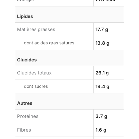
Lipides
Matières grasses
17.7 g
dont acides gras saturés
13.8 g
Glucides
Glucides totaux
26.1 g
dont sucres
19.4 g
Autres
Protéines
3.7 g
Fibres
1.6 g