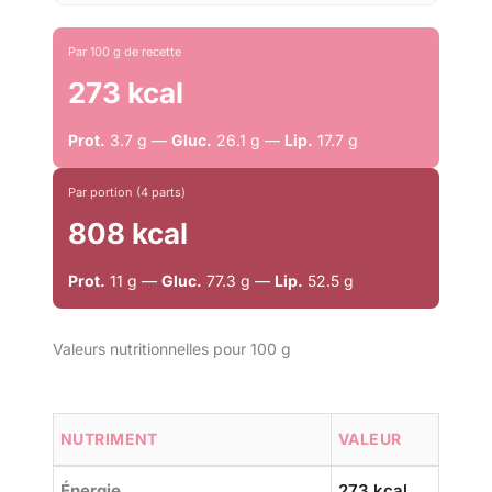
Par 100 g de recette
273 kcal
Prot.
3.7 g —
Gluc.
26.1 g —
Lip.
17.7 g
Par portion (4 parts)
808 kcal
Prot.
11 g —
Gluc.
77.3 g —
Lip.
52.5 g
Valeurs nutritionnelles pour 100 g
NUTRIMENT
VALEUR
Énergie
273 kcal