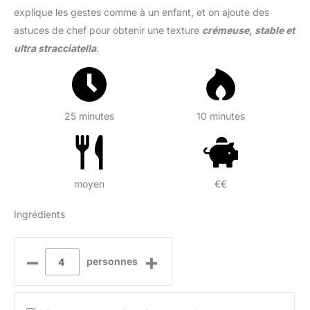
explique les gestes comme à un enfant, et on ajoute des
astuces de chef pour obtenir une texture
crémeuse, stable et
ultra stracciatella
.
25 minutes
10 minutes
moyen
€€
Ingrédients
–
+
personnes