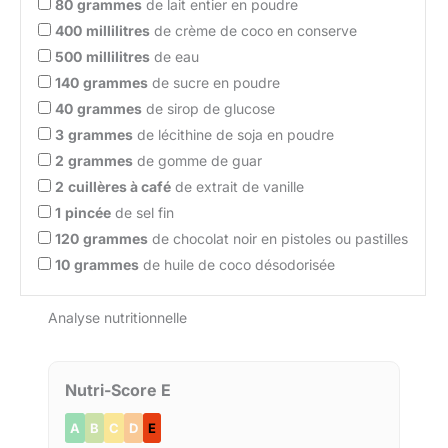
80
grammes
de lait entier en poudre
400
millilitres
de crème de coco en conserve
500
millilitres
de eau
140
grammes
de sucre en poudre
40
grammes
de sirop de glucose
3
grammes
de lécithine de soja en poudre
2
grammes
de gomme de guar
2
cuillères à café
de extrait de vanille
1
pincée
de sel fin
120
grammes
de chocolat noir en pistoles ou pastilles
10
grammes
de huile de coco désodorisée
Analyse nutritionnelle
Nutri-Score E
A
B
C
D
E