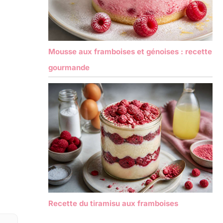
Mousse aux framboises et génoises : recette
gourmande
Recette du tiramisu aux framboises