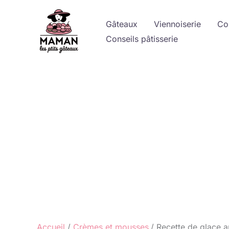
Aller
au
Gâteaux
Viennoiserie
Co
contenu
Conseils pâtisserie
Accueil
Crèmes et mousses
Recette de glace 