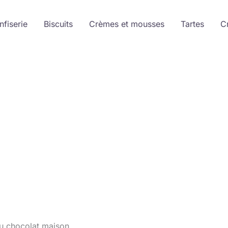
nfiserie
Biscuits
Crèmes et mousses
Tartes
C
au chocolat maison