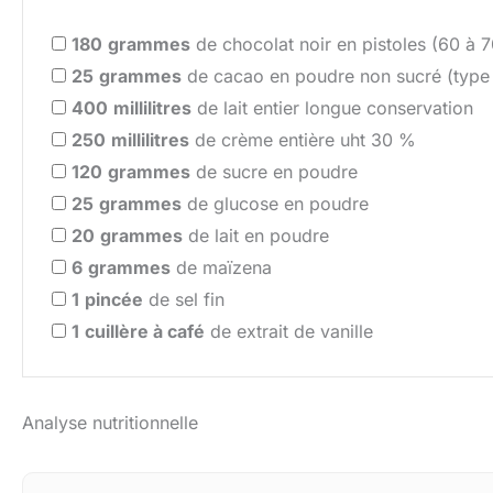
180
grammes
de chocolat noir en pistoles (60 à 
25
grammes
de cacao en poudre non sucré (type
400
millilitres
de lait entier longue conservation
250
millilitres
de crème entière uht 30 %
120
grammes
de sucre en poudre
25
grammes
de glucose en poudre
20
grammes
de lait en poudre
6
grammes
de maïzena
1
pincée
de sel fin
1
cuillère à café
de extrait de vanille
Analyse nutritionnelle