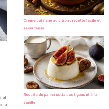
Crème catalane au citron : recette facile et
savoureuse
Recette de panna cotta aux figues et à la
e et
vanille
orme