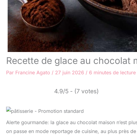
Recette de glace au chocolat
Par
Francine Agato
/
27 juin 2026
/
6 minutes de lecture
4.9/5 - (7 votes)
Alerte gourmande: la glace au chocolat maison n’est plus 
on passe en mode reportage de cuisine, au plus près de 