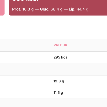
Prot.
10.3 g —
Gluc.
68.4 g —
Lip.
44.4 g
VALEUR
295 kcal
19.3 g
11.5 g