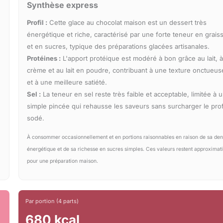
Synthèse express
Profil :
Cette glace au chocolat maison est un dessert très
énergétique et riche, caractérisé par une forte teneur en grais
et en sucres, typique des préparations glacées artisanales.
Protéines :
L'apport protéique est modéré à bon grâce au lait, à
crème et au lait en poudre, contribuant à une texture onctueus
et à une meilleure satiété.
Sel :
La teneur en sel reste très faible et acceptable, limitée à 
simple pincée qui rehausse les saveurs sans surcharger le prof
sodé.
À consommer occasionnellement et en portions raisonnables en raison de sa den
énergétique et de sa richesse en sucres simples. Ces valeurs restent approximat
pour une préparation maison.
Par portion (4 parts)
680 kcal