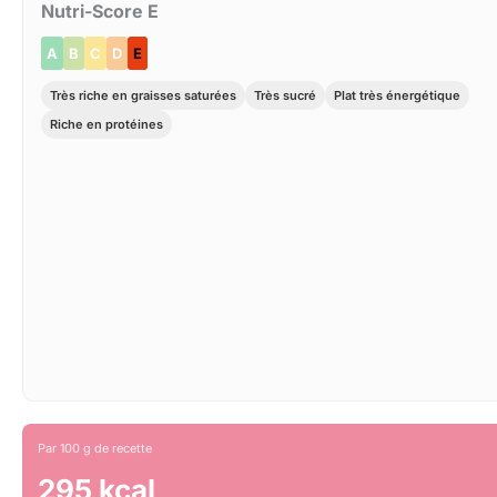
Nutri-Score E
A
B
C
D
E
Très riche en graisses saturées
Très sucré
Plat très énergétique
Riche en protéines
Par 100 g de recette
295 kcal