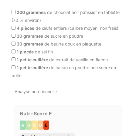
200
grammes
de chocolat noir pâtissier en tablette
(70 % environ)
4
pièces
de œufs entiers (calibre moyen, non frais)
30
grammes
de sucre en poudre
30
grammes
de beurre doux en plaquette
1
pincée
de sel fin
1
petite cuillère
de extrait de vanille en flacon
1
petite cuillère
de cacao en poudre non sucré en
boîte
Analyse nutritionnelle
Nutri-Score E
A
B
C
D
E