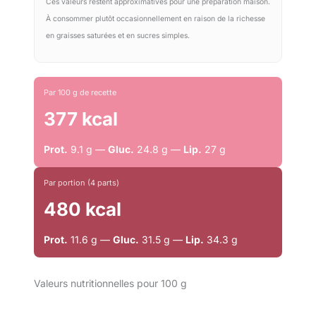
Ces valeurs restent approximatives pour une préparation maison.
À consommer plutôt occasionnellement en raison de la richesse
en graisses saturées et en sucres simples.
Par 100 g de recette
377 kcal
Prot.
9.1 g —
Gluc.
24.8 g —
Lip.
27 g
Par portion (4 parts)
480 kcal
Prot.
11.6 g —
Gluc.
31.5 g —
Lip.
34.3 g
Valeurs nutritionnelles pour 100 g