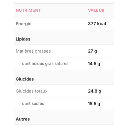
NUTRIMENT
VALEUR
Énergie
377 kcal
Lipides
Matières grasses
27 g
dont acides gras saturés
14.5 g
Glucides
Glucides totaux
24.8 g
dont sucres
15.5 g
Autres