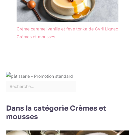
Sa forme élancée permet
d'atteindre facilement le
fond ou les coins de
votre tasse ou canette,
évitant ainsi les doigts
Crème caramel vanille et fève tonka de Cyril Lignac
sales et offrant une
Crèmes et mousses
élégance naturelle. Elle
permet également de
libérer pleinement les
arômes de vos lattes et
cocktails. Que ce soit
votre premier café du
matin ou un cocktail en
soirée, elle apporte une
touche de rituel subtile à
votre quotidien.
Dans la catégorie Crèmes et
mousses