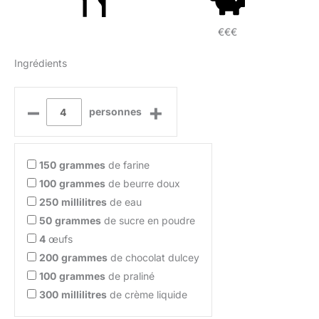
€€€
Ingrédients
–
+
personnes
150
grammes
de farine
100
grammes
de beurre doux
250
millilitres
de eau
50
grammes
de sucre en poudre
4
œufs
200
grammes
de chocolat dulcey
100
grammes
de praliné
300
millilitres
de crème liquide