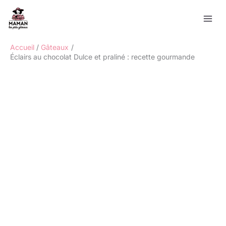
Aller
Rechercher
au
contenu
Accueil
Gâteaux
Éclairs au chocolat Dulce et praliné : recette gourmande