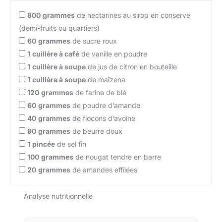
800
grammes
de nectarines au sirop en conserve
(demi-fruits ou quartiers)
60
grammes
de sucre roux
1
cuillère à café
de vanille en poudre
1
cuillère à soupe
de jus de citron en bouteille
1
cuillère à soupe
de maïzena
120
grammes
de farine de blé
60
grammes
de poudre d’amande
40
grammes
de flocons d’avoine
90
grammes
de beurre doux
1
pincée
de sel fin
100
grammes
de nougat tendre en barre
20
grammes
de amandes effilées
Analyse nutritionnelle