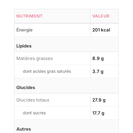
NUTRIMENT
VALEUR
Énergie
201 kcal
Lipides
Matières grasses
8.9 g
dont acides gras saturés
3.7 g
Glucides
Glucides totaux
27.9 g
dont sucres
17.7 g
Autres