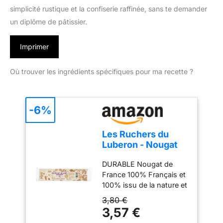
simplicité rustique et la confiserie raffinée, sans te demander
un diplôme de pâtissier.
Imprimer
Où trouver les ingrédients spécifiques pour ma recette ?
-6%
Les Ruchers du
Luberon - Nougat
Blanc de Provence
DURABLE Nougat de
en Barre 100 g -
France 100% Français et
Nougat Tendre aux
100% issu de la nature et
Amandes et au Miel
fabriqué dans notre belle
de Lavande -
3,80 €
région de Provence
Fabrication
3,57 €
INGRÉDIENTS Notre
Artisanale