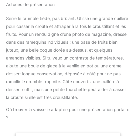
conteneur du poids total
Astuces de présentation
midi, un poulet rôti
verre trempé antirayures
pour trouver le poids net
parfumé pour la famille.
et robuste, le plateau
du contenu. Convient
Ce moule ne connaît pas
(17.5x22.5cm) facile à
Serre le crumble tiède, pas brûlant. Utilise une grande cuillère
aux ingrédients secs et
de limites – seulement de
nettoyer de la balance de
pour casser la croûte et attraper à la fois le croustillant et les
liquide 【Facile à
délicieuses possibilités.
cuisine convient à toutes
nettoyer et à ranger】 La
fruits. Pour un rendu digne d’une photo de magazine, dresse
Bien pensé jusque dans
les tailles de contenants
plate-forme de mesure
dans des ramequins individuels : une base de fruits bien
les détails – Avec ses 20
HAUTE CAPACITÉ:
intelligente et légère en
× 19 × 6 cm, elle
conçue pour réaliser des
juteux, une belle coque dorée au-dessus, et quelques
acier inoxydable est
s'intègre parfaitement
préparations et des
amandes visibles. Si tu veux un contraste de températures,
facile à nettoyer et à
dans votre friteuse à air
pâtisseries généreuses,
entretenir. Peut être
ajoute une boule de glace à la vanille en pot ou une crème
chaud. Passe au lave-
la capacité de 5kg est
facilement rangé lorsqu'il
dessert longue conservation, déposée à côté pour ne pas
vaisselle et durable - Un
idéale pour concocter
n'est pas utilisé. Très
accessoire indispensable
ramollir le crumble trop vite. Côté couverts, une cuillère à
une grande variété de
approprié pour cuisiner à
pour tous les jours.
recettes, notamment des
dessert suffit, mais une petite fourchette peut aider à casser
la maison et servir des
cookies, des pancakes,
la croûte si elle est très croustillante.
aliments ou des liquides.
des pâtes à pizza, des
【Après-vente】 Si vous
pâtes à pain et bien plus
Où trouver la vaisselle adaptée pour une présentation parfaite
avez un problème avec la
PRÉCISION OPTIMALE:
balance de cuisine,
?
une balance de cuisine
n'hésitez pas à nous
pour toutes vos envies
contacter. Nous vous
de pâtisserie, assurant
offrons le meilleur service