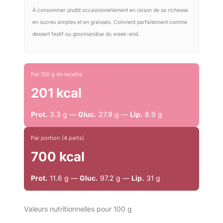
À consommer plutôt occasionnellement en raison de sa richesse
en sucres simples et en graisses. Convient parfaitement comme
dessert festif ou gourmandise du week-end.
Par 100 g de recette
201 kcal
Prot.
3.3 g —
Gluc.
27.9 g —
Lip.
8.9 g
Par portion (4 parts)
700 kcal
Prot.
11.6 g —
Gluc.
97.2 g —
Lip.
31 g
Valeurs nutritionnelles pour 100 g