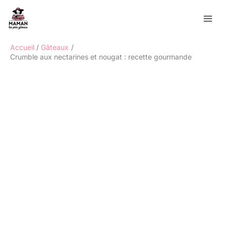
Aller
Rechercher
au
contenu
Accueil
Gâteaux
Crumble aux nectarines et nougat : recette gourmande