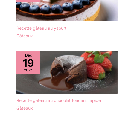
CONTENU DE LA
LIVRAISON: 12x cuillères
à expresso // Matériau:
acier inoxydable //
Dimensions: env. 12 x
Recette gâteau au yaourt
2,5 cm (longueur x
Gâteaux
largeur) // Couleur:
argenté, très poli
Déc
19
2024
Recette gâteau au chocolat fondant rapide
Gâteaux