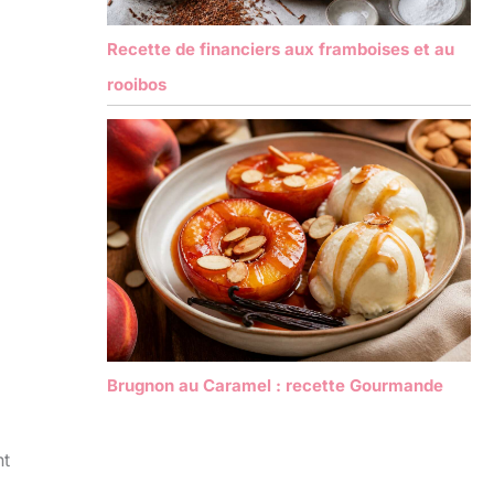
Recette de financiers aux framboises et au
rooibos
Brugnon au Caramel : recette Gourmande
nt