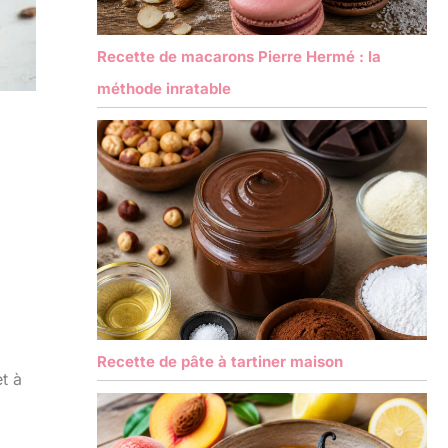
Recette de macarons Pierre Hermé : la
méthode inratable
Recette de pâte à tartiner maison
t à