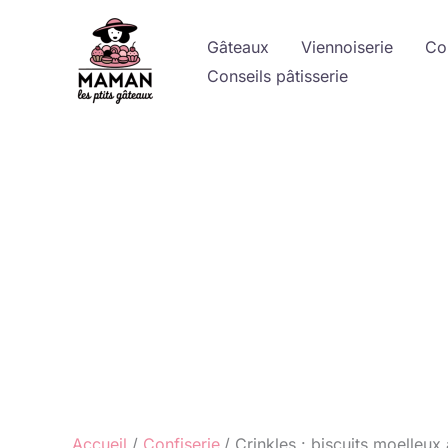
Aller
au
Gâteaux
Viennoiserie
Co
contenu
Conseils pâtisserie
Accueil
Confiserie
Crinkles : biscuits moelleux