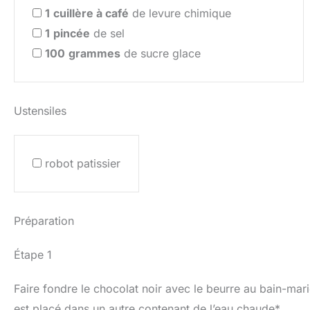
1
cuillère à café
de levure chimique
1
pincée
de sel
100
grammes
de sucre glace
Ustensiles
robot patissier
Préparation
Étape 1
Faire fondre le chocolat noir avec le beurre au bain-mar
est placé dans un autre contenant de l’eau chaude*.