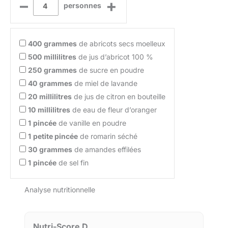
–
+
personnes
400
grammes
de abricots secs moelleux
500
millilitres
de jus d’abricot 100 %
250
grammes
de sucre en poudre
40
grammes
de miel de lavande
20
millilitres
de jus de citron en bouteille
10
millilitres
de eau de fleur d’oranger
1
pincée
de vanille en poudre
1
petite pincée
de romarin séché
30
grammes
de amandes effilées
1
pincée
de sel fin
Analyse nutritionnelle
Nutri-Score D