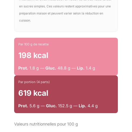
en sucres simples. Ces valeurs restent approximatives pour une
préparation maison et peuvent varier selon la réduction en
cuisson.
Par 100 g de recette
198 kcal
Prot.
1.8 g —
Gluc.
48.8 g —
Lip.
1.4 g
Par portion (4 parts)
619 kcal
Prot.
5.6 g —
Gluc.
152.5 g —
Lip.
4.4 g
Valeurs nutritionnelles pour 100 g