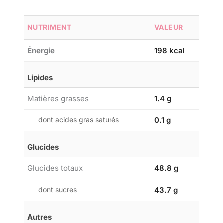
NUTRIMENT
VALEUR
Énergie
198 kcal
Lipides
Matières grasses
1.4 g
dont acides gras saturés
0.1 g
Glucides
Glucides totaux
48.8 g
dont sucres
43.7 g
Autres