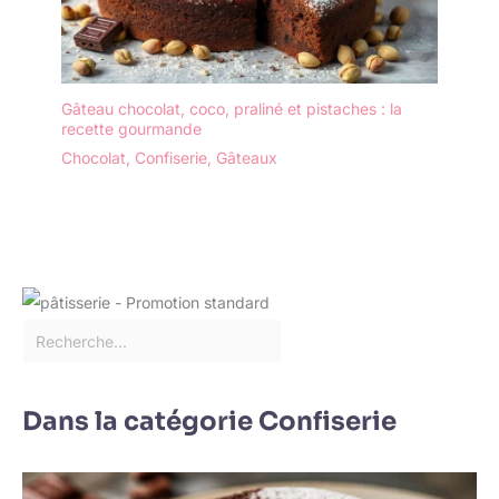
prise en main naturelle.
🇫🇷 MARQUE
FRANÇAISE, ARTISANAT
MÉDITERRANÉEN :
Maison Zayt sélectionne
Gâteau chocolat, coco, praliné et pistaches : la
personnellement chaque
recette gourmande
bois d'olivier en Tunisie
Chocolat
,
Confiserie
,
Gâteaux
selon ses critères de
densité et de beauté.
Stock géré depuis la
France, service client
réactif, retours 30 jours.
Entretien simple : lavage
à la main, séchage
immédiat, nourrir à l'huile
végétale tous les 2 mois.
Dans la catégorie Confiserie