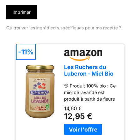
Imprimer
Où trouver les ingrédients spécifiques pour ma recette ?
-11%
Les Ruchers du
Luberon - Miel Bio
& Français 400 g -
🌸 Produit 100% bio : Ce
Lavande
miel de lavande est
produit à partir de fleurs
de lavande cultivées de
14,60 €
manière biologique, sans
12,95 €
pesticides, ni engrais
chimiques et non
pasteurisés. Nous
sommes également