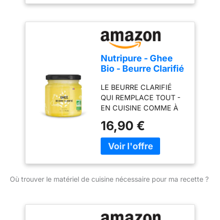
Ghee)
de pâte d'amande pour
cooking’. Sans
l'aromatisation
conservateurs ni additifs.
Authentique, 100% pure.
Nourrissant et sain
Nutripure - Ghee
Bio - Beurre Clarifié
- Sans Lactose ni
LE BEURRE CLARIFIÉ
Caséine - 300 g
QUI REMPLACE TOUT -
EN CUISINE COMME À
TABLE : Le ghee est du
16,90 €
beurre purifié par
clarification lente - il ne
reste que la matière
grasse pure, avec son
goût naturellement
Où trouver le matériel de cuisine nécessaire pour ma recette ?
noisetté. Remplace le
beurre classique en
cuisson et à table, en
version sucrée ou salée.