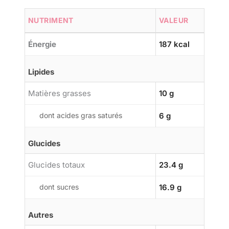
NUTRIMENT
VALEUR
Énergie
187 kcal
Lipides
Matières grasses
10 g
dont acides gras saturés
6 g
Glucides
Glucides totaux
23.4 g
dont sucres
16.9 g
Autres