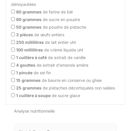
dénoyautées
80
grammes
de farine de blé
90
grammes
de sucre en poudre
50
grammes
de poudre de pistache
3
pièces
de œufs entiers
250
millilitres
de lait entier uht
100
millilitres
de crème liquide uht
1
cuillère à café
de extrait de vanille
4
gouttes
de extrait d’amande amère
1
pincée
de sel fin
15
grammes
de beurre en conserve ou ghee
25
grammes
de pistaches décortiquées non salées
1
cuillère à soupe
de sucre glace
Analyse nutritionnelle