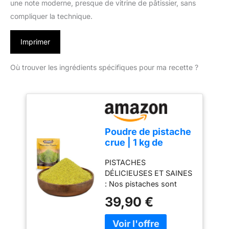
une note moderne, presque de vitrine de pâtissier, sans
compliquer la technique.
Imprimer
Où trouver les ingrédients spécifiques pour ma recette ?
Poudre de pistache
crue | 1 kg de
pistaches en
PISTACHES
poudre | Pistaches
DÉLICIEUSES ET SAINES
d'origine 100%
: Nos pistaches sont
naturelle | Idéal
100% naturelles. Chez
pour les recettes |
39,90 €
Dorimed, nous travaillons
Sans sel | adapté
pour vous apporter les
aux végétariens et
meilleurs produits
végans | Pistache