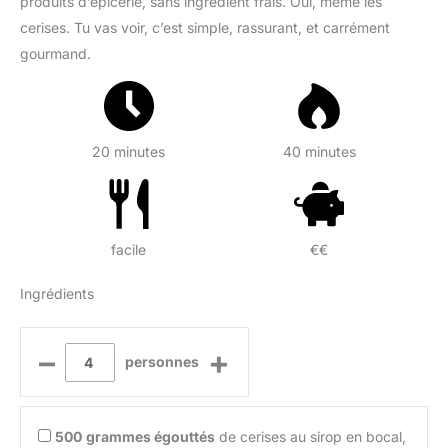
produits d’épicerie, sans ingrédient frais. Oui, même les
cerises. Tu vas voir, c’est simple, rassurant, et carrément
gourmand.
20 minutes
40 minutes
facile
€€
Ingrédients
–
+
personnes
500
grammes égouttés
de cerises au sirop en bocal,