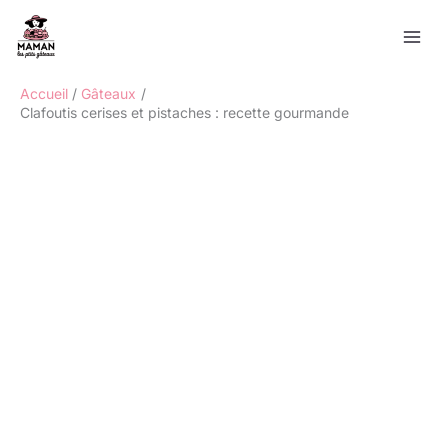
Aller
Rechercher
au
contenu
Accueil
Gâteaux
Clafoutis cerises et pistaches : recette gourmande