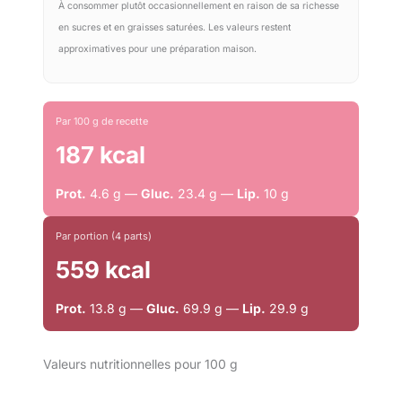
À consommer plutôt occasionnellement en raison de sa richesse
en sucres et en graisses saturées. Les valeurs restent
approximatives pour une préparation maison.
Par 100 g de recette
187 kcal
Prot.
4.6 g —
Gluc.
23.4 g —
Lip.
10 g
Par portion (4 parts)
559 kcal
Prot.
13.8 g —
Gluc.
69.9 g —
Lip.
29.9 g
Valeurs nutritionnelles pour 100 g