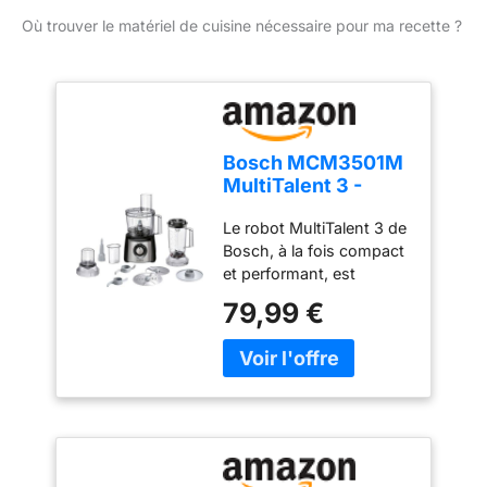
Où trouver le matériel de cuisine nécessaire pour ma recette ?
Bosch MCM3501M
MultiTalent 3 -
Robot de cuisine,
Le robot MultiTalent 3 de
Puissant moteur,
Bosch, à la fois compact
Blender
et performant, est
l'appareil électroménager
79,99 €
qui vous permettra de
réussir toutes vos
préparations et recettes,
même les plus
exigeantes Hautement
polyvalent : le robot est
doté de plus de 50
fonctions dont fouetter,