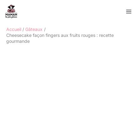
Aller
Rechercher
au
contenu
Accueil
Gâteaux
Cheesecake façon fingers aux fruits rouges : recette
gourmande