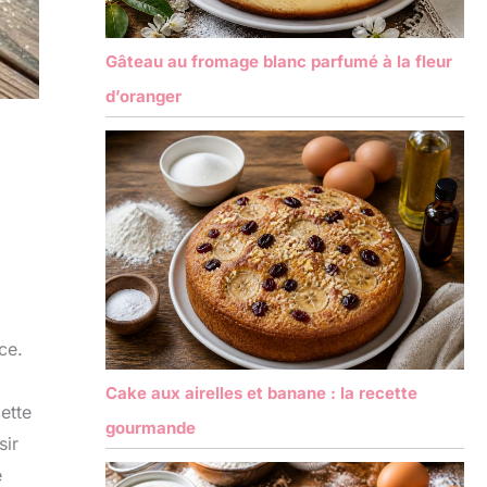
Gâteau au fromage blanc parfumé à la fleur
d’oranger
ce.
Cake aux airelles et banane : la recette
ette
gourmande
sir
e