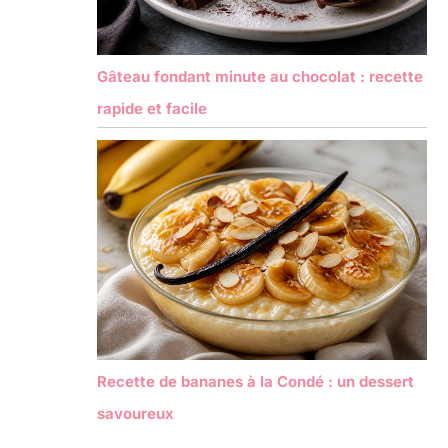
Gâteau fondant minute au chocolat : recette
rapide et facile
Recette de bananes à la Condé : un dessert
savoureux