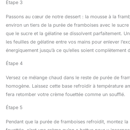
Étape 3
Passons au cœur de notre dessert : la mousse à la framb
environ un tiers de la purée de framboises avec le sucre e
que le sucre et la gélatine se dissolvent parfaitement. Un
les feuilles de gélatine entre vos mains pour enlever l’e
énergiquement jusqu’à ce qu’elles soient complètement d
Étape 4
Versez ce mélange chaud dans le reste de purée de fram
homogène. Laissez cette base refroidir à température ambi
fera retomber votre crème fouettée comme un soufflé.
Étape 5
Pendant que la purée de framboises refroidit, montez la
fouettée, c’est une crème qu’on a battue pour y incorpor