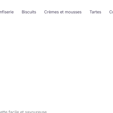
nfiserie
Biscuits
Crèmes et mousses
Tartes
C
ette facile et savoureuse