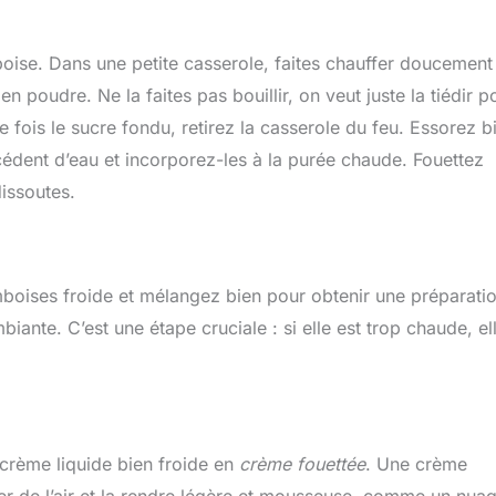
oise. Dans une petite casserole, faites chauffer doucement
n poudre. Ne la faites pas bouillir, on veut juste la tiédir p
e fois le sucre fondu, retirez la casserole du feu. Essorez b
xcédent d’eau et incorporez-les à la purée chaude. Fouettez
issoutes.
boises froide et mélangez bien pour obtenir une préparati
ante. C’est une étape cruciale : si elle est trop chaude, el
 crème liquide bien froide en
crème fouettée
. Une crème
er de l’air et la rendre légère et mousseuse, comme un nuag