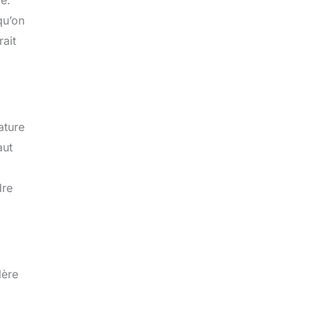
qu’on
rait
ature
aut
dre
lère