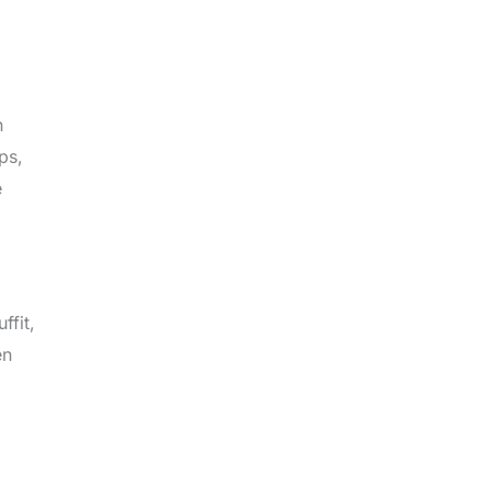
n
ps,
e
ffit,
en