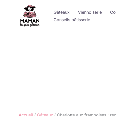
Aller
au
Gâteaux
Viennoiserie
Co
contenu
Conseils pâtisserie
Accueil
Gâteaux
Charlotte aux framboises : rec