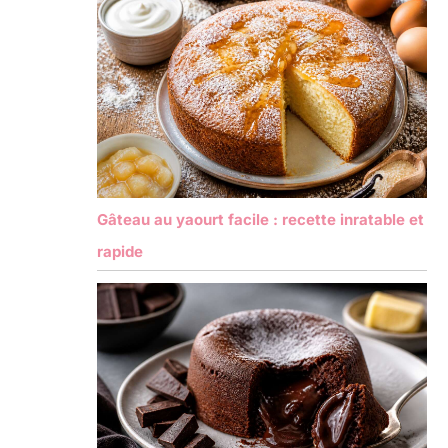
Gâteau au yaourt facile : recette inratable et
rapide