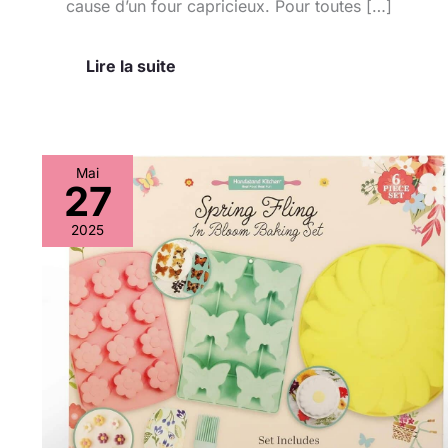
cause d’un four capricieux. Pour toutes […]
Lire la suite
Mai
27
Test
:
2025
kit
de
pâtisserie
Handstand
Kitchen
Spring
Fling
Blooming