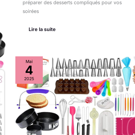
préparer des desserts compliqués pour vos
soirées
Lire la suite
Mai
4
Test
:
2025
rFAQK
kit
de
décoration
700
pièces
pour
pâtisserie
créative