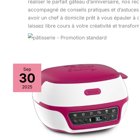
réaliser le parfait gâteau d’anniversaire, nos 
accompagné de conseils pratiques et d’astuce
avoir un chef à domicile prêt à vous épauler à 
laissez libre cours à votre créativité et tran
Sep
30
Test
du
2025
Tefal
Cake
Factory
Délices
:
four
intelligent
et