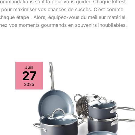
recommandations sont là pour vous guider. Chaque kit est
s pour maximiser vos chances de succès. C’est comme
chaque étape ! Alors, équipez-vous du meilleur matériel,
sformez vos moments gourmands en souvenirs inoubliables.
Juin
27
Test
du
2025
kit
pâtisserie
GreenPan
Lima
18
pièces
en
céramique