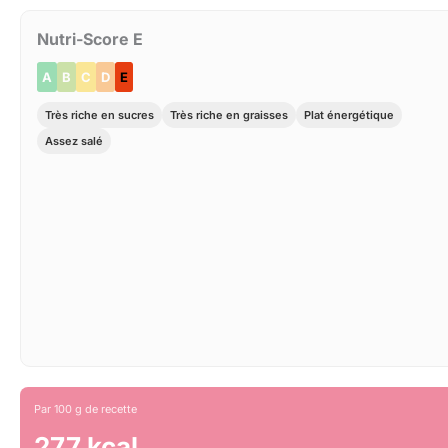
Nutri-Score E
A
B
C
D
E
Très riche en sucres
Très riche en graisses
Plat énergétique
Assez salé
Par 100 g de recette
277 kcal