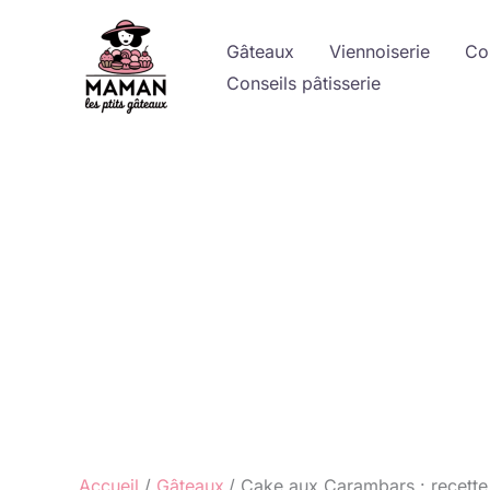
Aller
au
Gâteaux
Viennoiserie
Co
contenu
Conseils pâtisserie
Accueil
Gâteaux
Cake aux Carambars : recette