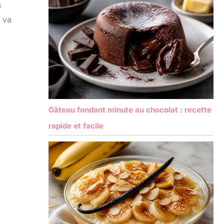
s
 va
Gâteau fondant minute au chocolat : recette
rapide et facile