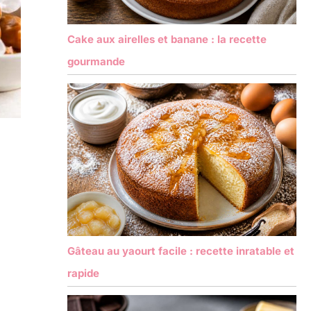
Cake aux airelles et banane : la recette
gourmande
Gâteau au yaourt facile : recette inratable et
rapide