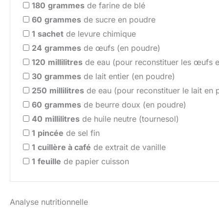
180
grammes
de farine de blé
60
grammes
de sucre en poudre
1
sachet
de levure chimique
24
grammes
de œufs (en poudre)
120
millilitres
de eau (pour reconstituer les œufs 
30
grammes
de lait entier (en poudre)
250
millilitres
de eau (pour reconstituer le lait en
60
grammes
de beurre doux (en poudre)
40
millilitres
de huile neutre (tournesol)
1
pincée
de sel fin
1
cuillère à café
de extrait de vanille
1
feuille
de papier cuisson
Analyse nutritionnelle