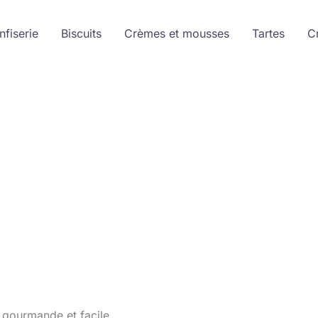
nfiserie
Biscuits
Crèmes et mousses
Tartes
C
 gourmande et facile