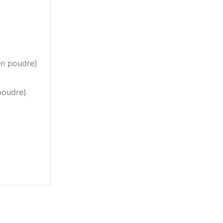
en poudre)
 poudre)