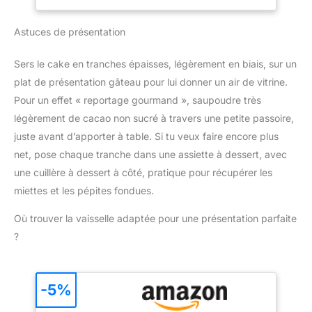
de l’eau chaude ou au
class="p-
ergonomique et bouton
lave-vaisselle, pensez à
s01__bullet">Gris
d'éjection pratique pour
Astuces de présentation
retirer le manche avant
cachemire</li> </ul>
une utilisation
de mettre la spatule au
confortable et un
lave-vaisselle La tête
Sers le cake en tranches épaisses, légèrement en biais, sur un
changement rapide des
coudée sera très utile
plat de présentation gâteau pour lui donner un air de vitrine.
accessoires. Compact et
pour les pâtes les plus
pratique pour un usage
Pour un effet « reportage gourmand », saupoudre très
denses. Vous pouvez
quotidien : Léger, doté
légèrement de cacao non sucré à travers une petite passoire,
utiliser la spatule pour
d'un câble de 1 mètre et
mélanger, racler ou
juste avant d’apporter à table. Si tu veux faire encore plus
d'un design compact, ce
pâtisser. Manche
net, pose chaque tranche dans une assiette à dessert, avec
mixeur est facile à ranger
transparent avec une
une cuillère à dessert à côté, pratique pour récupérer les
et parfait pour toutes vos
prise en main
tâches de cuisine.
miettes et les pépites fondues.
confortable. L’extrémité
de chaque spatule
Où trouver la vaisselle adaptée pour une présentation parfaite
dispose d’une boucle
?
pour un rangement facile
et un séchage rapide La
tête en silicone résiste à
la chaleur. Mais le
-5%
manche ne résiste pas à
la chaleur.