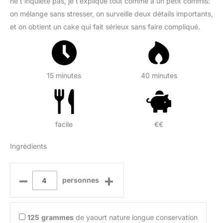
ne t’inquiète pas, je t’explique tout comme à un petit commis:
on mélange sans stresser, on surveille deux détails importants,
et on obtient un cake qui fait sérieux sans faire compliqué.
15 minutes
40 minutes
facile
€€
Ingrédients
–
+
personnes
125
grammes
de yaourt nature longue conservation