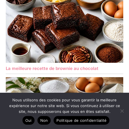
que bol à céréales,
assiettes à gâteau,
assiettes creuses, tasses
et assiettes plates sont
également disponibles
dans notre boutique.
D'autres séries de la
marque vancasso telles
que Natsuki, Haruka,
Mandala, Macaron, Bella,
Bonbon, Navia sont
également disponibles.
La meilleure recette de brownie au chocolat
Nous utilisons des cookies pour vous garantir la meilleure
expérience sur notre site web. Si vous continuez à utiliser ce
site, nous supposerons que vous en êtes satisfait.
Oui
Non
Politique de confidentialité