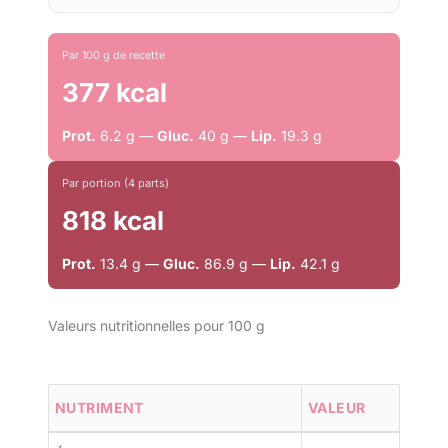
Par 100 g de recette
377 kcal
Prot.
6.2 g —
Gluc.
40 g —
Lip.
19.3 g
Par portion (4 parts)
818 kcal
Prot.
13.4 g —
Gluc.
86.9 g —
Lip.
42.1 g
Valeurs nutritionnelles pour 100 g
NUTRIMENT
VALEUR