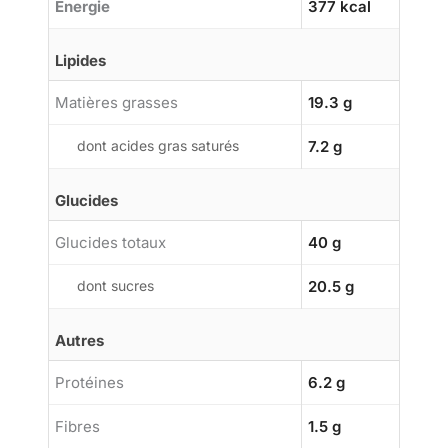
Énergie
377 kcal
Lipides
Matières grasses
19.3 g
dont acides gras saturés
7.2 g
Glucides
Glucides totaux
40 g
dont sucres
20.5 g
Autres
Protéines
6.2 g
Fibres
1.5 g