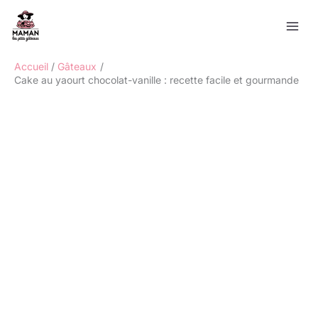
Aller
Rechercher
au
contenu
Accueil
Gâteaux
Cake au yaourt chocolat-vanille : recette facile et gourmande