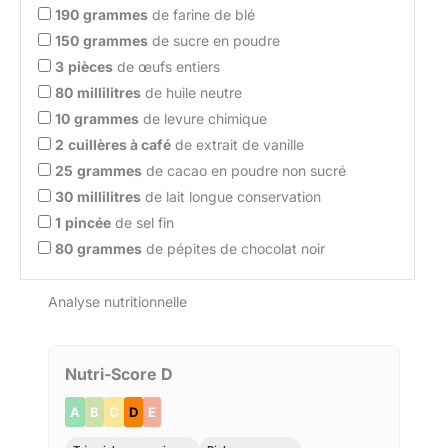
190
grammes
de farine de blé
150
grammes
de sucre en poudre
3
pièces
de œufs entiers
80
millilitres
de huile neutre
10
grammes
de levure chimique
2
cuillères à café
de extrait de vanille
25
grammes
de cacao en poudre non sucré
30
millilitres
de lait longue conservation
1
pincée
de sel fin
80
grammes
de pépites de chocolat noir
Analyse nutritionnelle
Nutri-Score D
A
B
C
D
E