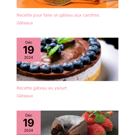
marron exquis des cils -
Design tourbillon
Recette pour faire un gâteau aux carottes
moderne - Joli vernis
Gâteaux
lisse des deux côtés -
Teinte bleue élégante
unique crée simplement
une harmonie douce
Déc
19
unique. Artisanat
intemporel et excellente
2024
décoration : cette série
combine un motif délicat
peint à la main, une
finition exceptionnelle et
une variété de teintes
Recette gâteau au yaourt
bleues pour créer une
Gâteaux
ambiance maritime
fascinante. Parfait donne
à votre table non
Déc
seulement un accroche-
19
regard absolu, mais
2024
aussi une atmosphère