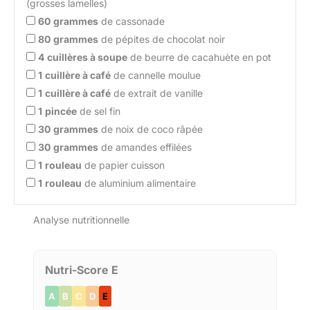
(grosses lamelles)
60
grammes
de cassonade
80
grammes
de pépites de chocolat noir
4
cuillères à soupe
de beurre de cacahuète en pot
1
cuillère à café
de cannelle moulue
1
cuillère à café
de extrait de vanille
1
pincée
de sel fin
30
grammes
de noix de coco râpée
30
grammes
de amandes effilées
1
rouleau
de papier cuisson
1
rouleau
de aluminium alimentaire
Analyse nutritionnelle
Nutri-Score E
A
B
C
D
E