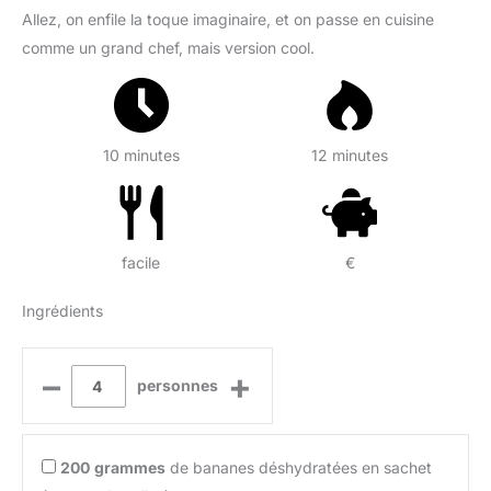
Allez, on enfile la toque imaginaire, et on passe en cuisine
comme un grand chef, mais version cool.
10 minutes
12 minutes
facile
€
Ingrédients
–
+
personnes
200
grammes
de bananes déshydratées en sachet