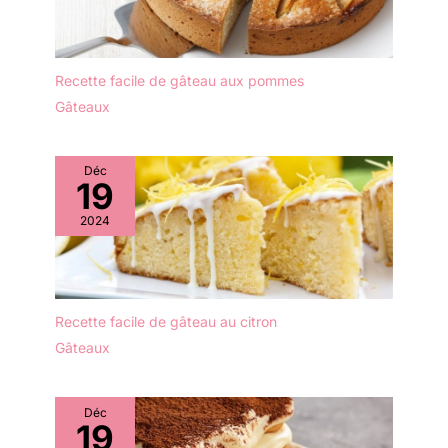
Recette facile de gâteau aux pommes
Gâteaux
Déc
19
2024
Recette facile de gâteau au citron
Gâteaux
Déc
19