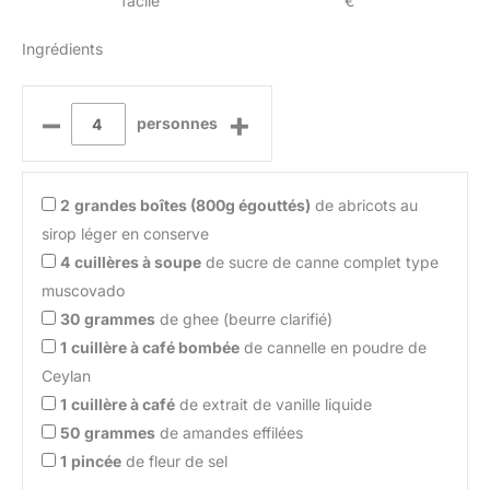
facile
€
Ingrédients
–
+
personnes
2
grandes boîtes (800g égouttés)
de abricots au
sirop léger en conserve
4
cuillères à soupe
de sucre de canne complet type
muscovado
30
grammes
de ghee (beurre clarifié)
1
cuillère à café bombée
de cannelle en poudre de
Ceylan
1
cuillère à café
de extrait de vanille liquide
50
grammes
de amandes effilées
1
pincée
de fleur de sel