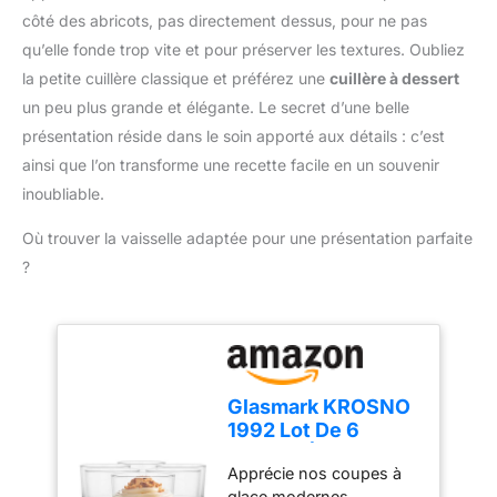
flamme permet à sa
bijoux, le bricolage, le
côté des abricots, pas directement dessus, pour ne pas
température d'atteindre 1
désherbage, le camping
qu’elle fonde trop vite et pour préserver les textures. Oubliez
371 °C. Appuyez sur le
ou toute autre activité en
bouton pour allumer le
la petite cuillère classique et préférez une
cuillère à dessert
extérieur. Un outil
feu, tournez le verrou de
un peu plus grande et élégante. Le secret d’une belle
indispensable pour la
sécurité dans le sens des
maison et les loisirs
présentation réside dans le soin apporté aux détails : c’est
aiguilles d'une montre en
créatifs.
ainsi que l’on transforme une recette facile en un souvenir
même temps : vous
n'aurez plus besoin
inoubliable.
d'appuyer pour maintenir
Où trouver la vaisselle adaptée pour une présentation parfaite
la flamme. Remarque :
Pour des raisons de
?
sécurité, le gaz butane
n'est pas fourni avec le
chalumeau de cuisine.
Vous devrez acheter
séparément une bouteille
de butane adaptée.
Glasmark KROSNO
(Veuillez d'abord remplir
1992 Lot De 6
la bouteille avec une
Coupes À Glace En
petite quantité de butane
Apprécie nos coupes à
Verre Transparent
et la laisser reposer
glace modernes,