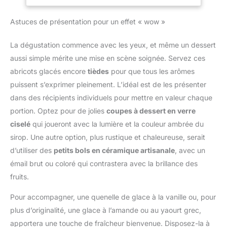
de longue durée.
chocolat, la muscade, la
température avec flamme
Conception
cannelle, les truffes et
réglable, ce chalumeau
Astuces de présentation pour un effet « wow »
Rechargeable et
bien plus encore. Le
gaz bricolage
Économique: Ce
zesteur de Microplane
multifonction n'est pas
chalumeau gaz est
est aussi bien apprécié
La dégustation commence avec les yeux, et même un dessert
seulement idéal pour la
rechargeable !
des Chefs que des
aussi simple mérite une mise en scène soignée. Servez ces
cuisson, la cuisson sous
L'adaptateur inclus le
amateurs de cuisine,
vide, la saisie de viande
abricots glacés encore
tièdes
pour que tous les arômes
rend compatible avec la
pour sa précision unique
et le barbecue, il
puissent s’exprimer pleinement. L’idéal est de les présenter
plupart des cartouches
et sa découpe sans
fonctionne également
de gaz standard (bec
effort. Le manche
dans des récipients individuels pour mettre en valeur chaque
pour le soudage,
long ou court). La
ergonomique en soft-
portion. Optez pour de jolies
coupes à dessert en verre
l'artisanat, le bricolage de
livraison ne comprend
touch confère un
bijoux et le camping.
ciselé
qui joueront avec la lumière et la couleur ambrée du
pas les recharge gaz
maximum de confort
Modes flamme réglable
sirop. Une autre option, plus rustique et chaleureuse, serait
pour des raisons de
durant la découpe et les
et flamme continue: La
sécurité. Économique et
d’utiliser des
petits bols en céramique artisanale
, avec un
embouts en caoutchouc
technologie d'allumage
écologique. Polyvalence
offrent une meilleure
émail brut ou coloré qui contrastera avec la brillance des
piézoélectrique permet
d'Utilisation
stabilité. Facile à nettoyer
fruits.
d'utiliser n'importe quel
Exceptionnelle: Léger et
- Compatible lave-
angle, même à l'envers,
portable, notre mini
vaisselle.
Pour accompagner, une quenelle de glace à la vanille ou, pour
sans effort et d'une seule
chalumeau est prêt à
main. Un régulateur pour
plus d’originalité, une glace à l’amande ou au yaourt grec,
l'emploi. Parfait pour la
un contrôle complet de la
apportera une touche de fraîcheur bienvenue. Disposez-la à
cuisine, la création de